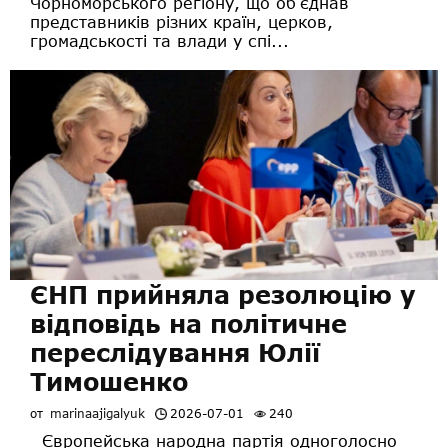
Чорноморського регіону, що об’єднав
представників різних країн, церков,
громадськості та влади у спі...
ЄНП прийняла резолюцію у
відповідь на політичне
переслідування Юлії
Тимошенко
от
marinaajigalyuk
2026-07-01
240
Європейська народна партія одноголосно