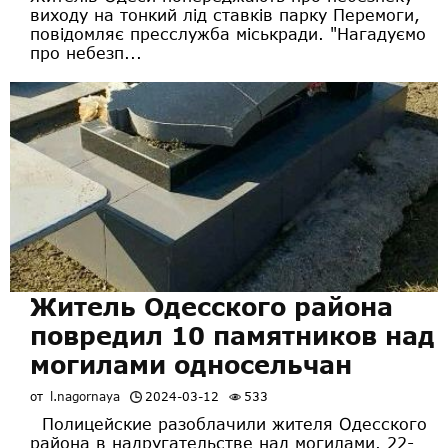
виходу на тонкий лід ставків парку Перемоги,
повідомляє пресслужба міськради. "Нагадуємо
про небезп...
Житель Одесского района
повредил 10 памятников над
могилами односельчан
от
l.nagornaya
2024-03-12
533
Полицейские разоблачили жителя Одесского
района в надругательстве над могилами. 22-