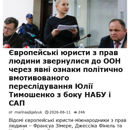
Європейські юристи з прав
людини звернулися до ООН
через явні ознаки політично
вмотивованого
переслідування Юлії
Тимошенко з боку НАБУ і
САП
от
marinaajigalyuk
2026-06-11
246
Відомі європейські юристи-міжнародники з прав
людини – Франсуа Зімере, Джессіка Фінель та