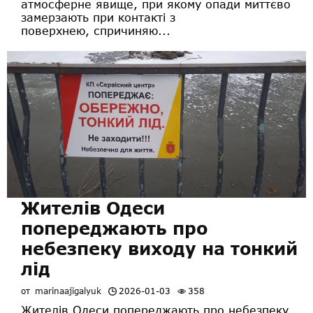
атмосферне явище, при якому опади миттєво
замерзають при контакті з
поверхнею, спричиняю...
Жителів Одеси
попереджають про
небезпеку виходу на тонкий
лід
от
marinaajigalyuk
2026-01-03
358
Жителів Одеси попереджають про небезпеку