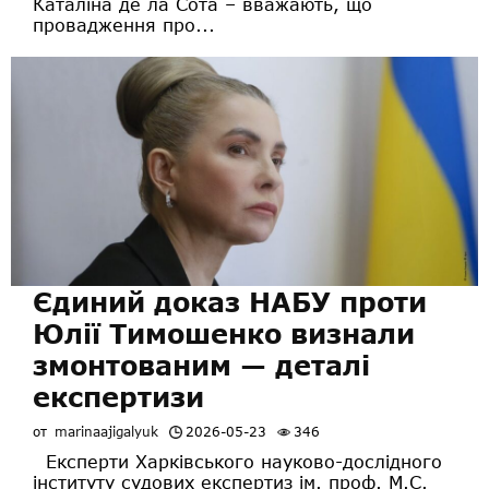
Каталіна де ла Сота – вважають, що
провадження про...
Єдиний доказ НАБУ проти
Юлії Тимошенко визнали
змонтованим — деталі
експертизи
от
marinaajigalyuk
2026-05-23
346
Експерти Харківського науково-дослідного
інституту судових експертиз ім. проф. М.С.