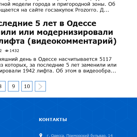
тной модели города и пригородной зоны. Об
щается на сайте госзакупок Prozorro. Д...
следние 5 лет в Одессе
или или модернизировали
лифта (видеокомментарий)
2
1432
няшний день в Одессе насчитывается 5117
из которых, за последние 5 лет заменили или
ировали 1942 лифта. Об этом в видеообра...
8
9
10
КОНТАКТЫ
г. Одесса, Приморский бульвар, 14