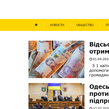
НОВОСТИ
ОБЩЕСТВО
П
Відсь
отрим
01.04.202
З 1 квіт
допомоги
громадян.
Одесь
проти
підпр
27.02.202