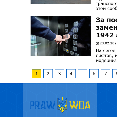
транспор
этом сооб
За по
замен
1942 
23.02.202
На сегод
лифтов, 
модерниз
1
2
3
4
...
6
7