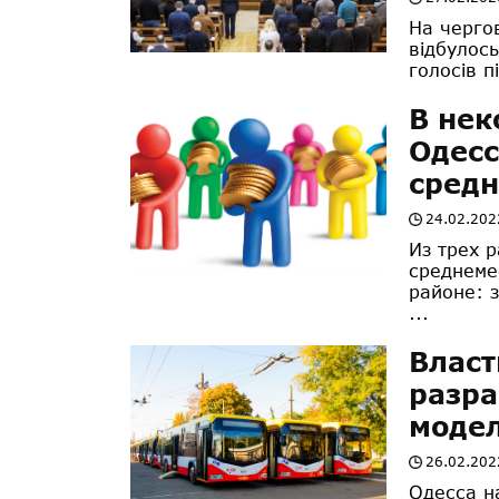
На чергов
відбулось
голосів п
В нек
Одесс
средн
24.02.202
Из трех 
среднеме
районе: 
...
Власт
разра
модел
26.02.202
Одесса н