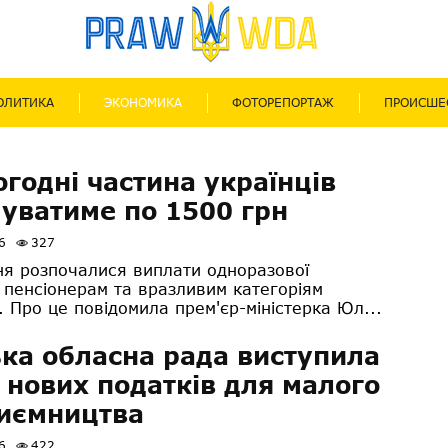
ОЛИТИКА
ЭКОНОМИКА
ФОТОРЕПОРТАЖ
ПРОИСШЕ
огодні частина українців
уватиме по 1500 грн
6
327
ня розпочалися виплати одноразової
 пенсіонерам та вразливим категоріям
 Про це повідомила прем'єр-міністерка Юл...
ка обласна рада виступила
 нових податків для малого
иємництва
6
422