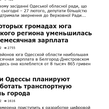
ому засіданні Одеської обласної ради, що
 сьогодні – 27 лютого, депутати більшістю
ідтримали звернення до Верховної Ради...
оторых громадах юга
кого региона уменьшилась
емесячная зарплата
2
2755
районов юга Одесской области наибольшая
сячная зарплата в Белгород-Днестровском
здесь она колеблется от 8 тысяч 865 гривен
и Одессы планируют
ботать транспортную
ь города
2
1616
амерена приступить к разработке цифровой