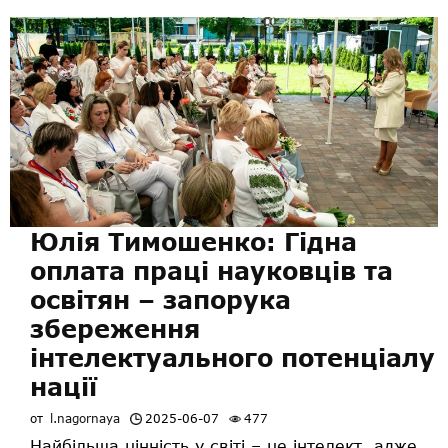
Юлія Тимошенко: Гідна
оплата праці науковців та
освітян – запорука
збереження
інтелектуального потенціалу
нації
от
l.nagornaya
2025-06-07
477
Найбільша цінність у світі – це інтелект, адже