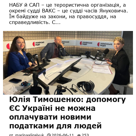
НАБУ й САП – це терористична організація, а
окремі судді ВАКС – це судді часів Януковича.
Їм байдуже на закони, на правосуддя, на
справедливість. С...
Юлія Тимошенко: допомогу
ЄС Україні не можна
оплачувати новими
податками для людей
от
marinaajigalyuk
2026-06-11
253