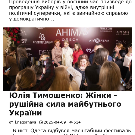
Проведення виборів у воєнний час призведе до
програшу Україну у війні, адже внутрішні
політичні суперечки, які є звичайною справою
у демократично...
Юлія Тимошенко: Жінки -
рушійна сила майбутнього
України
от
l.nagornaya
2025-04-09
514
В місті Одеса відбувся масштабний фестиваль