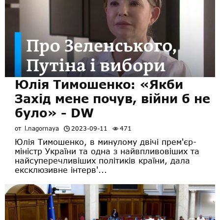
Юлія Тимошенко: «Якби
Захід мене почув, війни б не
було» - DW
от
l.nagornaya
2023-09-11
471
Юлія Тимошенко, в минулому двічі прем'єр-
міністр України та одна з найвпливовіших та
найсуперечливіших політиків країни, дала
ексклюзивне інтерв'...