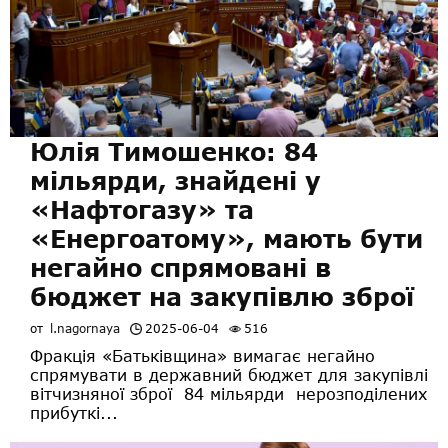
Юлія Тимошенко: 84
мільярди, знайдені у
«Нафтогазу» та
«Енергоатому», мають бути
негайно спрямовані в
бюджет на закупівлю зброї
от
l.nagornaya
2025-06-04
516
Фракція «Батьківщина» вимагає негайно
спрямувати в державний бюджет для закупівлі
вітчизняної зброї 84 мільярди нерозподілених
прибуткі...