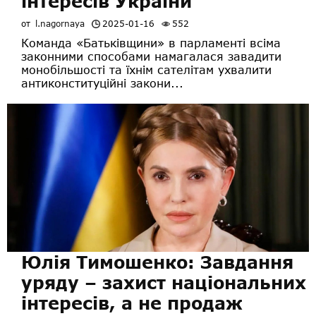
інтересів України
от
l.nagornaya
2025-01-16
552
Команда «Батьківщини» в парламенті всіма
законними способами намагалася завадити
монобільшості та їхнім сателітам ухвалити
антиконституційні закони...
Юлія Тимошенко: Завдання
уряду – захист національних
інтересів, а не продаж