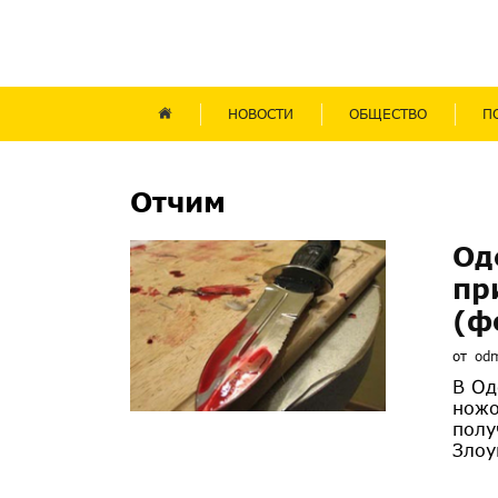
НОВОСТИ
ОБЩЕСТВО
П
Отчим
Од
пр
(ф
от
od
В Од
ножо
полу
Злоу