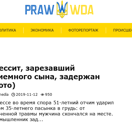
ОЛИТИКА
ЭКОНОМИКА
ФОТОРЕПОРТАЖ
ПРОИСШЕ
ессит, зарезавший
иемного сына, задержан
ото)
media
2019-11-12
950
ессе во время спора 51-летний отчим ударил
м 35-летнего пасынка в грудь: от
ченной травмы мужчина скончался на месте.
мышленник зад...