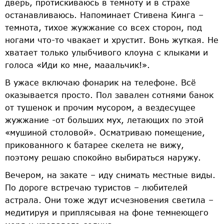
дверь, протискиваюсь в темноту и в страхе
останавливаюсь. Напоминает Стивена Кинга –
темнота, тихое жужжание со всех сторон, под
ногами что-то чвакает и хрустит. Вонь жуткая. Не
хватает только улыбчивого клоуна с клыками и
голоса «Иди ко мне, мааальчик!».
В ужасе включаю фонарик на телефоне. Всё
оказывается просто. Пол завален сотнями банок
от тушенок и прочим мусором, а вездесущее
жужжание -от больших мух, летающих по этой
«мушиной столовой». Осматриваю помещение,
прикованного к батарее скелета не вижу,
поэтому решаю спокойно выбираться наружу.
Вечером, на закате – иду снимать местные виды.
По дороге встречаю туристов – любителей
астрала. Они тоже ждут исчезновения светила –
медитируя и приплясывая на фоне темнеющего