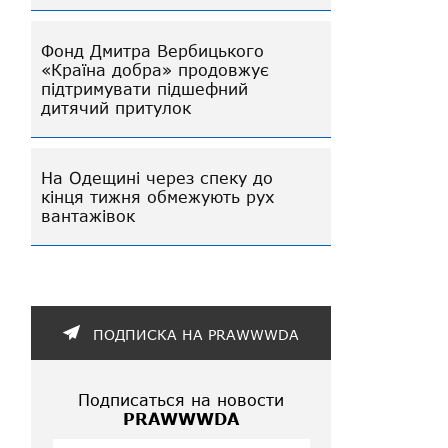
Фонд Дмитра Вербицького
«Країна добра» продовжує
підтримувати підшефний
дитячий притулок
На Одещині через спеку до
кінця тижня обмежують рух
вантажівок
ПОДПИСКА НА PRAWWWDA
Подписаться на новости
PRAWWWDA