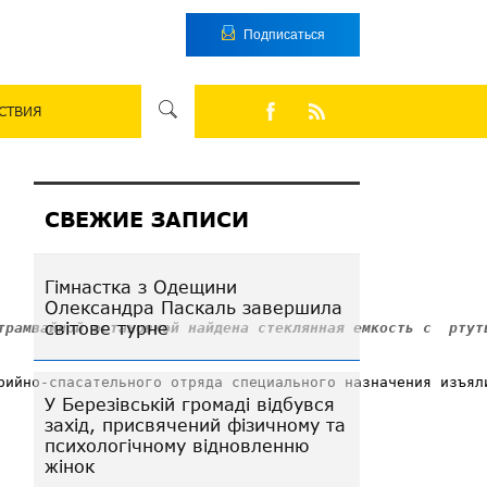
Подписаться
СТВИЯ
СВЕЖИЕ ЗАПИСИ
Гімнастка з Одещини
Олександра Паскаль завершила
світове турне
трамвайной остановкой найдена стеклянная емкость с  ртут
рийно-спасательного отряда специального назначения изъял
У Березівській громаді відбувся
захід, присвячений фізичному та
психологічному відновленню
жінок