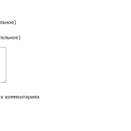
льное)
ательное)
ых комментариях