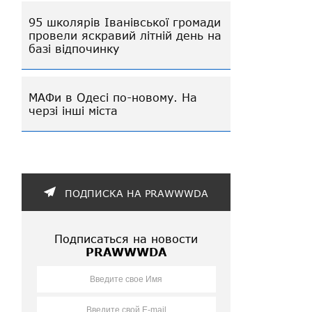
95 школярів Іванівської громади
провели яскравий літній день на
базі відпочинку
МАФи в Одесі по-новому. На
черзі інші міста
ПОДПИСКА НА PRAWWWDA
Подписаться на новости
PRAWWWDA