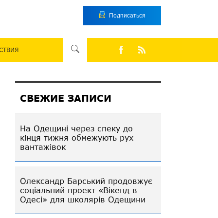
Подписаться
СТВИЯ
СВЕЖИЕ ЗАПИСИ
На Одещині через спеку до
кінця тижня обмежують рух
вантажівок
Олександр Барський продовжує
соціальний проект «Вікенд в
Одесі» для школярів Одещини