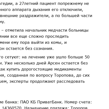
едии, а 27­летний пациент по­прежнему не
енного аппарата дыхания его отключили,
 внешние раздражители, а по большей части
му.
, – отметила начальник медчасти больницы
оянии все еще сложно проследить
мени ему пора выйти из комы, и
он остается без сознания.
го сетуют: на лечение уже ушло больше 50
и. Уже несколько дней Арсен остается без
как купить дорогостоящие медикаменты
ия, созданная по вопросу Торопова, до сих
шем, эксперты продолжают расследовать
е банка: ПАО КБ ПриватБанк. Номер счета:
 14360570. Назначение платежа: Торопов