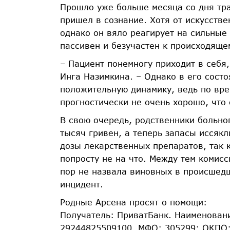
Прошло уже больше месяца со дня траг
пришел в сознание. Хотя от искусств
однако он вяло реагирует на сильные
пассивен и безучастен к происходяще
– Пациент понемногу приходит в себя
Инга Назимкина. – Однако в его сост
положительную динамику, ведь по вре
прогностически не очень хорошо, что 
В свою очередь, родственники больно
тысяч гривен, а теперь запасы иссякл
дозы лекарственных препаратов, так 
попросту не на что. Между тем комисс
пор не назвала виновных в происшед
инцидент.
Родные Арсена просят о помощи:
Получатель: ПриватБанк. Наименовани
29244825509100. МФО: 305299; ОКПО: