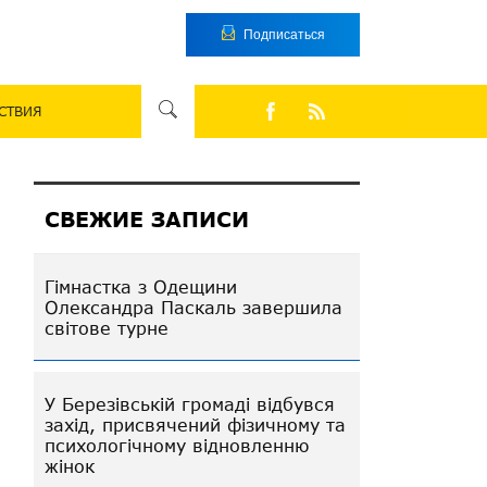
Подписаться
СТВИЯ
СВЕЖИЕ ЗАПИСИ
Гімнастка з Одещини
Олександра Паскаль завершила
світове турне
У Березівській громаді відбувся
захід, присвячений фізичному та
психологічному відновленню
жінок