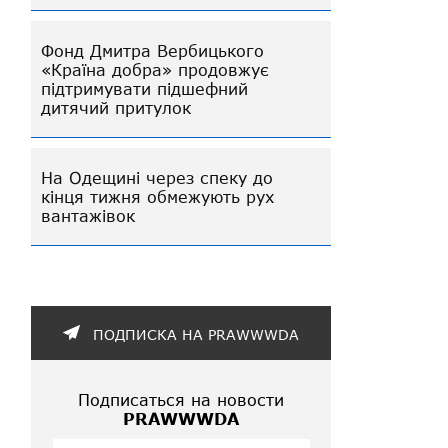
Фонд Дмитра Вербицького
«Країна добра» продовжує
підтримувати підшефний
дитячий притулок
На Одещині через спеку до
кінця тижня обмежують рух
вантажівок
ПОДПИСКА НА PRAWWWDA
Подписаться на новости
PRAWWWDA