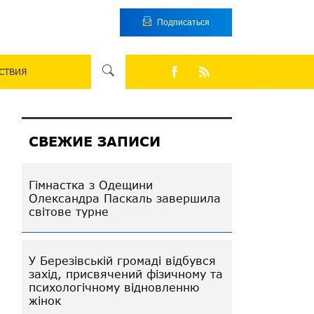
Подписаться
СТВИЯ
СВЕЖИЕ ЗАПИСИ
Гімнастка з Одещини
Олександра Паскаль завершила
світове турне
У Березівській громаді відбувся
захід, присвячений фізичному та
психологічному відновленню
жінок