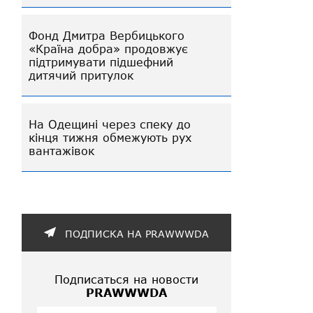
Фонд Дмитра Вербицького
«Країна добра» продовжує
підтримувати підшефний
дитячий притулок
На Одещині через спеку до
кінця тижня обмежують рух
вантажівок
ПОДПИСКА НА PRAWWWDA
Подписаться на новости
PRAWWWDA