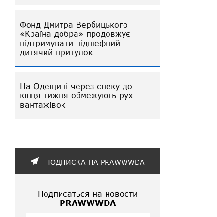
Фонд Дмитра Вербицького
«Країна добра» продовжує
підтримувати підшефний
дитячий притулок
На Одещині через спеку до
кінця тижня обмежують рух
вантажівок
ПОДПИСКА НА PRAWWWDA
Подписаться на новости
PRAWWWDA