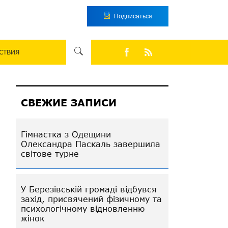
Подписаться
СТВИЯ
СВЕЖИЕ ЗАПИСИ
Гімнастка з Одещини
Олександра Паскаль завершила
світове турне
У Березівській громаді відбувся
захід, присвячений фізичному та
психологічному відновленню
жінок