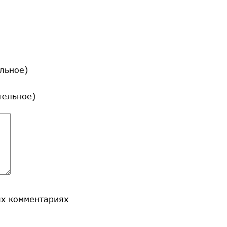
льное)
ательное)
ых комментариях