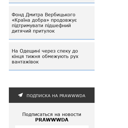
Фонд Дмитра Вербицького
«Країна добра» продовжує
підтримувати підшефний
дитячий притулок
На Одещині через спеку до
кінця тижня обмежують рух
вантажівок
ПОДПИСКА НА PRAWWWDA
Подписаться на новости
PRAWWWDA