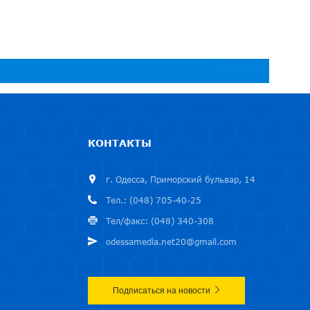
КОНТАКТЫ
г. Одесса, Приморский бульвар, 14
Тел.: (048) 705-40-25
Тел/факс: (048) 340-308
odessamedia.net20@gmail.com
Подписаться на новости