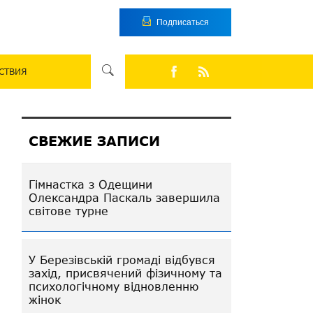
Подписаться
СТВИЯ
СВЕЖИЕ ЗАПИСИ
Гімнастка з Одещини
Олександра Паскаль завершила
світове турне
У Березівській громаді відбувся
захід, присвячений фізичному та
психологічному відновленню
жінок