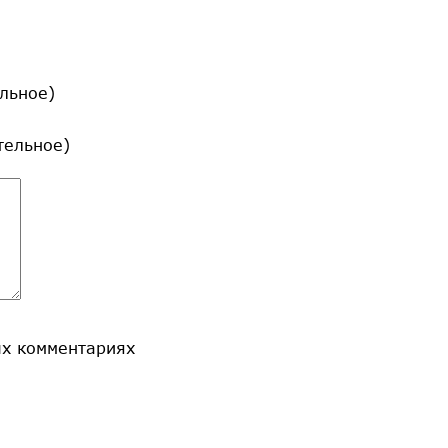
льное)
ательное)
ых комментариях