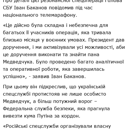
Про деталі цієї резонансної спецоперації Голова
СБУ Іван Баканов повідомив під час
національного телемарафону.
«Це дійсно була складна і небезпечна для
багатьох її учасників операція, яка тривала
близько місяця у воєнних умовах. Президент дав
доручення, і ми активізували усі можливості, аби
це доручення виконати та знайти пана
Медведчука. Було проведено багато аналітичної
та оперативної роботи, яка завершилась
успішно», - заявив Іван Баканов.
При цьому він підкреслив, що українській
спецслужбі протистояв не лише особисто
Медведчук, а більш потужний ворог –
Федеральна служба безпеки, яка прагнула
вивезти кума Путіна за кордон.
«Російські спецслужби організували власну