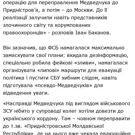
операцію для переправлення Медведчука до
Придністров’я, а потім – до Москви. До її
реалізації залучили навіть представників
злочинного світу та корумпованих
правоохоронців» - розповів Іван Баканов.
Він зазначив, що ФСБ намагалася максимально
замаскувати свої плани: вкидала дезінформацію,
спеціально робила фейкові «зливи», намагалася
організувати «липові» маршрути для евакуації
політика і пустити СБУ хибним слідом, навіть
підготувала «псевдо-Медведчуків» для
відведення уваги.
«Насправді Медведчука під виглядом військового
ЗСУ нібито у супроводі колег хотіли довезти до
українського кордону. Там – човном переправити
до т.зв. «Придністровської Молдавської
Республіки», де на нього вже чекала евакуаційна