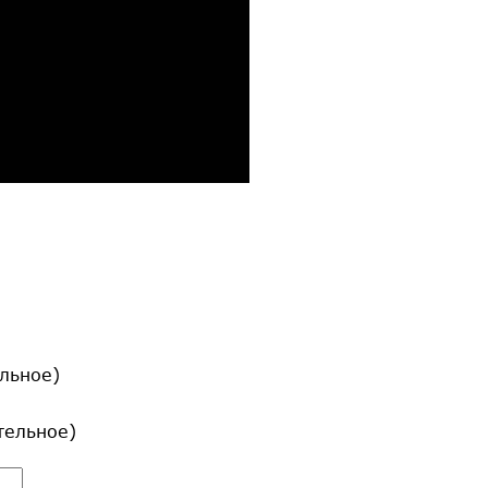
льное)
ательное)