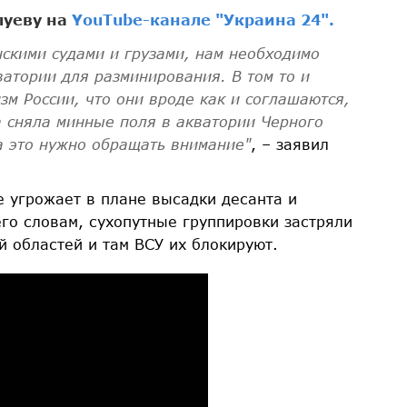
луеву на
YouTube-канале "Украина 24".
нскими судами и грузами, нам необходимо
ватории для разминирования. В том то и
м России, что они вроде как и соглашаются,
а сняла минные поля в акватории Черного
На это нужно обращать внимание"
, – заявил
е угрожает в плане высадки десанта и
его словам, сухопутные группировки застряли
й областей и там ВСУ их блокируют.