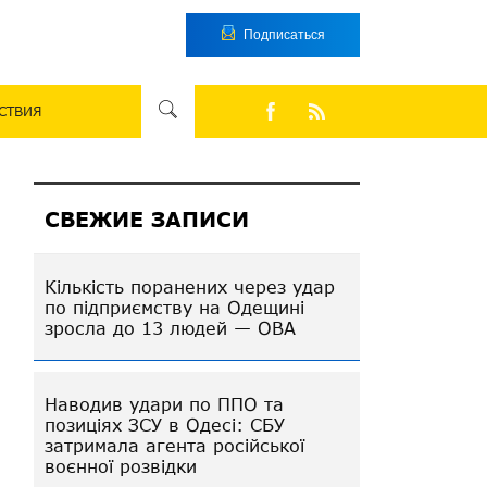
Подписаться
СТВИЯ
СВЕЖИЕ ЗАПИСИ
Кількість поранених через удар
по підприємству на Одещині
зросла до 13 людей — ОВА
Наводив удари по ППО та
позиціях ЗСУ в Одесі: СБУ
затримала агента російської
воєнної розвідки