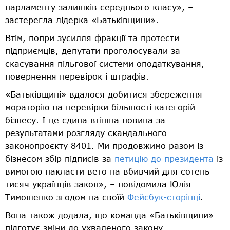
парламенту залишків середнього класу», –
застерегла лідерка «Батьківщини».
Втім, попри зусилля фракції та протести
підприємців, депутати проголосували за
скасування пільгової системи оподаткування,
повернення перевірок і штрафів.
«Батьківщині» вдалося добитися збереження
мораторію на перевірки більшості категорій
бізнесу. І це єдина втішна новина за
результатами розгляду скандального
законопроєкту 8401. Ми продовжимо разом із
бізнесом збір підписів за
петицію до президента
із
вимогою накласти вето на вбивчий для сотень
тисяч українців закон», – повідомила Юлія
Тимошенко згодом на своїй
Фейсбук-сторінці
.
Вона також додала, що команда «Батьківщини»
підготує зміни до ухваленого закону.