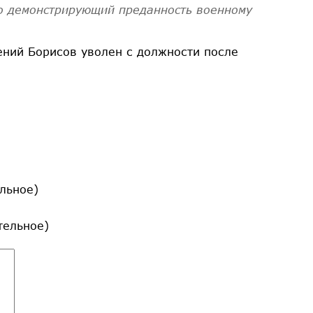
но демонстрирующий преданность военному
ений Борисов уволен с должности после
льное)
ательное)