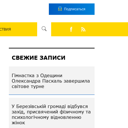
Подписаться
СТВИЯ
СВЕЖИЕ ЗАПИСИ
Гімнастка з Одещини
Олександра Паскаль завершила
світове турне
У Березівській громаді відбувся
захід, присвячений фізичному та
психологічному відновленню
жінок