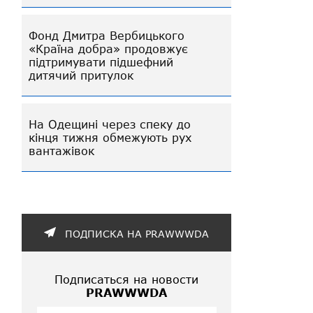
Фонд Дмитра Вербицького
«Країна добра» продовжує
підтримувати підшефний
дитячий притулок
На Одещині через спеку до
кінця тижня обмежують рух
вантажівок
ПОДПИСКА НА PRAWWWDA
Подписаться на новости
PRAWWWDA