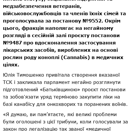
медзабезпечення ветеранів,
військовослужбовців та членів їхніх сімей та
проголосувала за постанову №9552. Окрім
цього, фракція наполягає на негайному
розгляді в сесійній залі проєкту постанови
№9487 про вдосконалення застосування
лікарських засобів, вироблених на основі
рослин роду коноплі (Cannabis) в медичних
цілях.
Юлія Тимошенко привітала створення вказаної
ТСК і закликала парламент негайно розглянути
підготовлений «Батьківщиною» проєкт постанови
та зобовʼязати уряд терміново закупити ліки на
базі канабісу для онкохворих та поранених воїнів.
«Я думаю, ви пам’ятаєте, які великі проблеми
були оголошені з цієї трибуни, коли голосували за
закон про легалізацію так званої «медичної