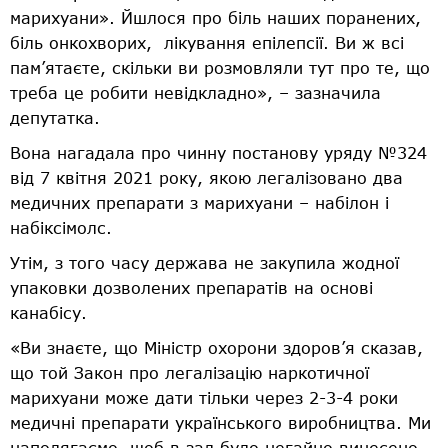
марихуани». Йшлося про біль наших поранених,
біль онкохворих, лікування епілепсії. Ви ж всі
пам’ятаєте, скільки ви розмовляли тут про те, що
треба це робити невідкладно», – зазначила
депутатка.
Вона нагадала про чинну постанову уряду №324
від 7 квітня 2021 року, якою легалізовано два
медичних препарати з марихуани – набілон і
набіксімолс.
Утім, з того часу держава не закупила жодної
упаковки дозволених препаратів на основі
канабісу.
«Ви знаєте, що Міністр охорони здоров’я сказав,
що той Закон про легалізацію наркотичної
марихуани може дати тільки через 2-3-4 роки
медичні препарати українського виробництва. Ми
наполягаємо, щоб в зал було негайно винесено