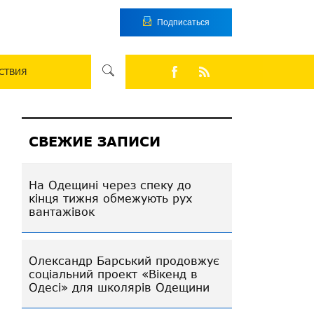
Подписаться
СТВИЯ
СВЕЖИЕ ЗАПИСИ
На Одещині через спеку до
кінця тижня обмежують рух
вантажівок
Олександр Барський продовжує
соціальний проект «Вікенд в
Одесі» для школярів Одещини