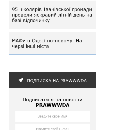
95 школярів Іванівської громади
провели яскравий літній день на
базі відпочинку
МАФи в Одесі по-новому. На
черзі інші міста
ПОДПИСКА НА PRAWWWDA
Подписаться на новости
PRAWWWDA