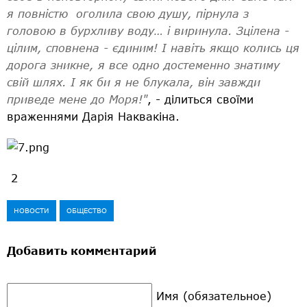
я повністю оголила свою душу, пірнула з
головою в бурхливу воду… і виринула. Зцілена -
цілим, сповнена - єдиним! І навіть якщо колись ця
дорога зникне, я все одно достеменно знатиму
свій шлях. І як би я не блукала, він завжди
приведе мене до Моря!"
, - ділиться своїми
враженнями Дарія Наквакіна.
2
НОВОСТИ
ОБЩЕСТВО
Добавить комментарий
Имя (обязательное)