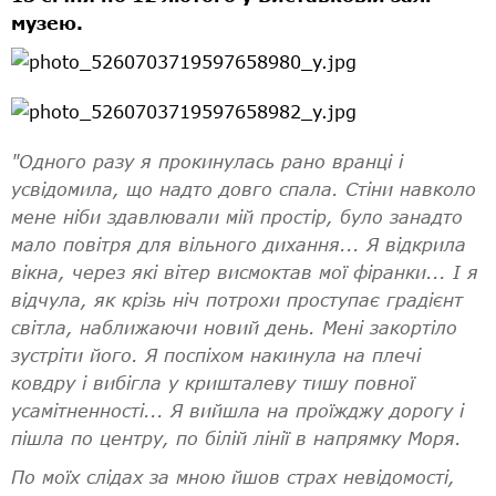
музею.
"Одного разу я прокинулась рано вранці і
усвідомила, що надто довго спала. Стіни навколо
мене ніби здавлювали мій простір, було занадто
мало повітря для вільного дихання... Я відкрила
вікна, через які вітер висмоктав мої фіранки... І я
відчула, як крізь ніч потрохи проступає градієнт
світла, наближаючи новий день. Мені закортіло
зустріти його. Я поспіхом накинула на плечі
ковдру і вибігла у кришталеву тишу повної
усамітненності... Я вийшла на проїжджу дорогу і
пішла по центру, по білій лінії в напрямку Моря.
По моїх слідах за мною йшов страх невідомості,