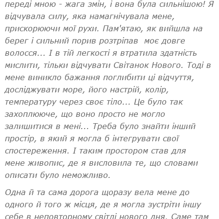
переді мною - жага змін, і вона була сильнішою! Я
відчувала силу, яка намагнічувала мене,
прискорюючи мої рухи. Пам'ятаю, як вийшла на
берег і сильний порив розтріпав моє довге
волосся... І в тій легкості я втратила здатність
мислити, тільки відчувати Світанок Нового. Тоді в
мене виникло бажання поглибити ці відчуття,
досліджувати море, його настрій, колір,
температуру через своє тіло... Це було так
захоплююче, що воно просто не могло
залишитися в мені... Треба було знайти інший
простір, в який я могла б інтегрувати свої
спостереження. І таким простором став для
мене живопис, де я висловила те, що словами
описати було неможливо.
Одна й та сама дорога щоразу вела мене до
одного й того ж місця, де я могла зустріти іншу
себе в неповторному світлі нового дня. Саме там