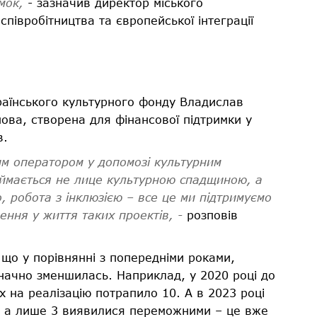
мок,
- зазначив директор міського
півробітництва та європейської інтеграції
раїнського культурного фонду Владислав
ова, створена для фінансової підтримки у
в.
им оператором у допомозі культурним
аймається не лице культурною спадщиною, а
, робота з інклюзією – все це ми підтримуємо
ення у життя таких проектів, -
розповів
що у порівнянні з попередніми роками,
 значно зменшилась. Наприклад, у 2020 році до
х на реалізацію потрапило 10. А в 2023 році
и, а лише 3 виявилися переможними – це вже