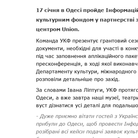
17 січня в Одесі пройде Інформац
культурним фондом у партнерстві 
центром Union.
Команда УКФ презентує грантовий сезо
документи, необхідні для участі в кон
під час заповнення аплікаційного пак
пресконференція, в ході якої виконав
Департаменту культури, міжнародного с
розповіли детальніше про захід.
За словами Івана Ліптуги, УКФ протяго
Одеси, а вже завтра наші музеї, театр
вуст дізнатися усі деталі для подальшо
- Дуже приємно вітати гостей
з Україн
прибули до Одеси, щоб провести Інфод
розібрані всі кейси подачі
заявок
культ