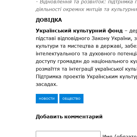
-
Відновлення та розвиток: підтримка 
діяльності
окремих
митців та культурних
ДОВІДКА
Український культурний фонд
– дер
підставі відповідного Закону України,
культури та мистецтва в державі, заб
інтелектуального та духовного потенці
доступу громадян до національного ку
розмаїття та інтеграції української кул
Підтримка проектів Українським культ
засадах.
НОВОСТИ
ОБЩЕСТВО
Добавить комментарий
Имя (обязате