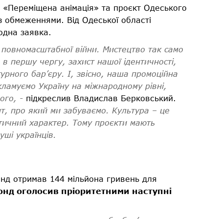
 «Переміщена анімація» та проєкт Одеського
 обмеженнями. Від Одеської області
одна заявка.
повномасштабної війни. Мистецтво так само
, в першу чергу, захист нашої ідентичності,
турного бар
’
єру. І, звісно, наша промоційна
кламуємо Україну на міжнародному рівні,
ого, -
підкреслив Владислав Берковський.
, про який ми забуваємо. Культура – це
тичний характер. Тому проєкти мають
уші українців.
онд отримав 144 мільйона гривень для
онд оголосив пріоритетними наступні