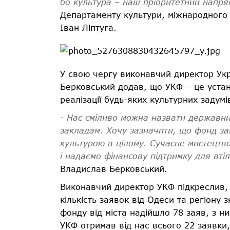
бо культура – наш пріоритетний напря
Департаменту культури, міжнародного с
Іван Ліптуга.
У свою чергу виконавчий директор Ук
Берковський додав, що УКФ – це устан
реалізації будь-яких культурних задумі
- Нас сміливо можна назвати державн
закладам. Хочу зазначити, що фонд з
культурою в цілому. Сучасне мистецтво
і надаємо фінансову підтримку для втіл
Владислав Берковський.
Виконавчий директор УКФ підкреслив, 
кількість заявок від Одеси та регіону
фонду від міста надійшло 78 заяв, з ни
УКФ отримав від нас всього 22 заявк