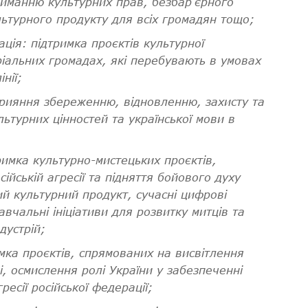
риманню культурних прав, безбар’єрного
льтурного продукту для всіх громадян тощо
;
ація:
підтримка проєктів культурної
оріальних громадах, які перебувають в умовах
нії;
рияння збереженню, відновленню, захисту та
льтурних цінностей та української мови в
римка культурно-мистецьких проєктів,
ійській агресії та підняття бойового духу
ий культурний продукт, сучасні цифрові
авчальні ініціативи для розвитку митців та
дустрій;
мка проєктів, спрямованих на висвітлення
ні, осмислення ролі України у забезпеченні
ресії російської федерації;