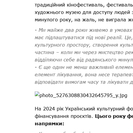
традиційний кінофестиваль, фестиваль
художнього музею для доступу людей з
минулого року, на жаль, не виграла ж
-
Ми майже два роки живемо в умовах 
має підлаштуватися під нові реалії. Це
культурного простору, створення куль
частина – коли ми через мистецтво ре
відділяючи себе від радянського минул
-
Є ще один не менш важливий елемент
елемент лікування, вона несе терапев
відповідати вимогам часу та лікувати д
На 2024 рік Український культурний ф
фінансування проєктів.
Цього року ф
напрямки: