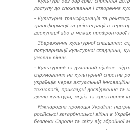
-
Культура без бар’єрів: сприяння дот
доступу до споживання і створення ку
- Культурна трансформація та реінтегр
трансформації та реінтеграції в терит
деокупації або в межах прифронтової лі
-
Збереження культурної спадщини: сп
популяризації культурної спадщини, ку
умовах війни.
-
Культурний та духовний підйом: підт
спрямованих на культурний спротив рос
українців через актуальний інноваційн
технології, прикладні дослідження та н
діячів культури, медіа та креативних ін
-
Міжнародна промоція України: підтри
російської загарбницької війни в Украї
безпеки Європи та світу від збройної аг