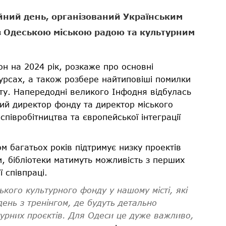
ійний день, організований Українським
з Одеською міською радою та культурним
н на 2024 рік, розкаже про основні
курсах, а також розбере найтиповіші помилки
ету. Напередодні великого Інфодня відбулась
чий директор фонду та директор міського
півробітництва та європейської інтеграції
м багатьох років підтримує низку проектів
и, бібліотеки матимуть можливість з перших
ї співпраці.
ського культурного фонду
у нашому місті, які
ень з тренінгом, де будуть детально
урних проєктів.
Для Одеси це дуже важливо,