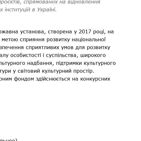
проєктів, спрямованих на відновлення
 інституцій в Україні.
жавна установа, створена у 2017 році, на
 з метою сприяння розвитку національної
езпечення сприятливих умов для розвитку
алу особистості і суспільства, широкого
льтурного надбання, підтримки культурного
ьтури у світовий культурний простір.
урним фондом здійснюється на конкурсних
льное)