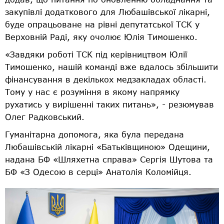
закупівлі додаткового для Любашівської лікарні,
буде опрацьоване на рівні депутатської ТСК у
Верховній Раді, яку очолює Юлія Тимошенко.
«Завдяки роботі ТСК під керівництвом Юлії
Тимошенко, нашій команді вже вдалось збільшити
фінансування в декількох медзакладах області.
Тому у нас є розуміння в якому напрямку
рухатись у вирішенні таких питань», - резюмував
Олег Радковський.
Гуманітарна допомога, яка була передана
Любашівській лікарні «Батьківщиною» Одещини,
надана БФ «Шляхетна справа» Сергія Шутова та
БФ «З Одесою в серці» Анатолія Коломійця.