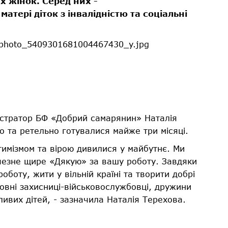
х жінок. Серед них -
атері діток з інвалідністю та соціальні
ністратор БФ «Добрий самарянин» Наталія
го та ретельно готувалися майже три місяці.
птимізмом та вірою дивилися у майбутнє. Ми
личезне щире «Дякую» за вашу роботу. Завдяки
оту, жити у вільній країні та творити добрі
новні захисниці-військовослужбовці, дружини
ливих дітей, - зазначила Наталія Терехова.