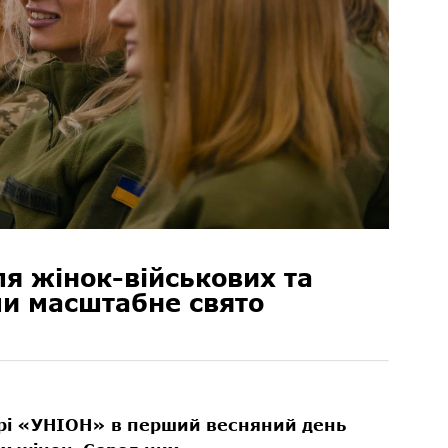
я жінок-військових та
ли масштабне свято
рі «УНІОН» в перший весняний день