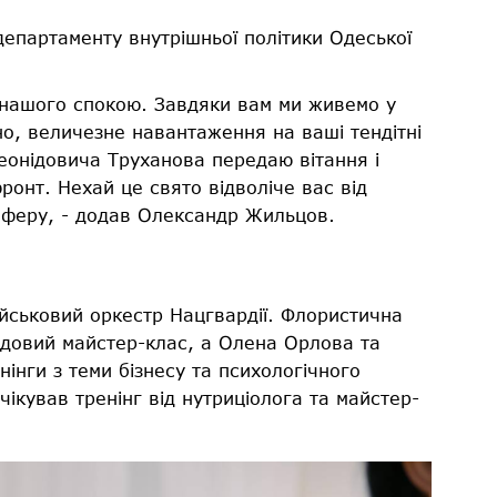
департаменту внутрішньої політики Одеської
у нашого спокою. Завдяки вам ми живемо у
чно, величезне навантаження на ваші тендітні
Леонідовича Труханова передаю вітання і
ронт. Нехай це свято відволіче вас від
сферу, - додав Олександр Жильцов.
ійськовий оркестр Нацгвардії. Флористична
чудовий майстер-клас, а Олена Орлова та
нінги з теми бізнесу та психологічного
чікував тренінг від нутриціолога та майстер-