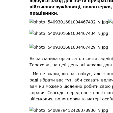
відбувся захід для 30-ти прекрасни
військовослужбовиці, волонтерки, м
працівники.
Як зазначила організатор свята, адмі
Терехова, на цей день всі чекали дов
- Ми не знали, що нас очікує, але з о
раді зібрати вас тут, аби сказати ве
вам ми можемо щоденно робити свою роб
справи. Сьогодні серед нас - наші ша
військових, волонтерки та матері особ