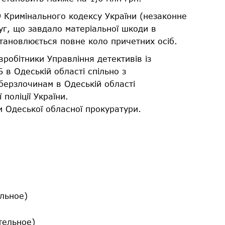
9 Кримінального кодексу України (незаконне
уг, що завдало матеріальної шкоди в
становлюється повне коло причетних осіб.
робітники Управління детективів із
 в Одеській області спільно з
іберзлочинам в Одеській області
 поліції України.
 Одеської обласної прокуратури.
льное)
ательное)