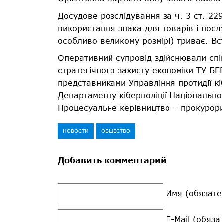
Досудове розслідування за ч. 3 ст. 22
використання знака для товарів і посл
особливо великому розмірі) триває. В
Оперативний супровід здійснювали спів
стратегічного захисту економіки ТУ БЕБ
представниками Управління протидії к
Департаменту кіберполіції Національної
Процесуальне керівництво – прокурори
НОВОСТИ
ОБЩЕСТВО
Добавить комментарий
Имя (обязате
E-Mail (обяз