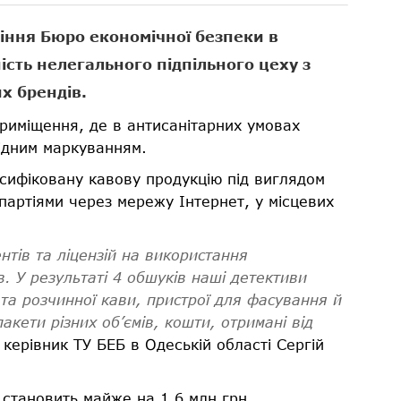
іння Бюро економічної безпеки в
ість нелегального підпільного цеху з
х брендів.
риміщення, де в антисанітарних умовах
ідним маркуванням.
сифіковану кавову продукцію під виглядом
партіями через мережу Інтернет, у місцевих
нтів та ліцензій на використання
. У результаті 4 обшуків наші детективи
та розчинної кави, пристрої для фасування й
пакети різних об’ємів, кошти, отримані від
в керівник ТУ БЕБ в Одеській області Сергій
 становить майже на 1,6 млн грн.