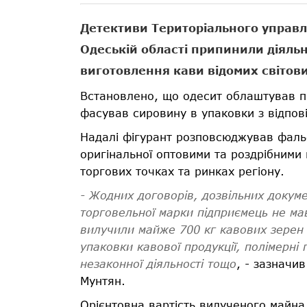
Детективи Територіального управл
Одеській області припинили діяльн
виготовлення кави відомих світови
Встановлено, що одесит облаштував п
фасував сировину в упаковки з відпов
Надалі фігурант розповсюджував фаль
оригінальної оптовими та роздрібними 
торгових точках та ринках регіону.
- Жодних договорів, дозвільних докуме
торговельної марки підприємець не мав
вилучили майже 700 кг кавових зерен 
упаковки кавової продукції, полімерні 
незаконної діяльності тощо
, - зазначи
Мунтян.
Орієнтовна вартість вилученого майна