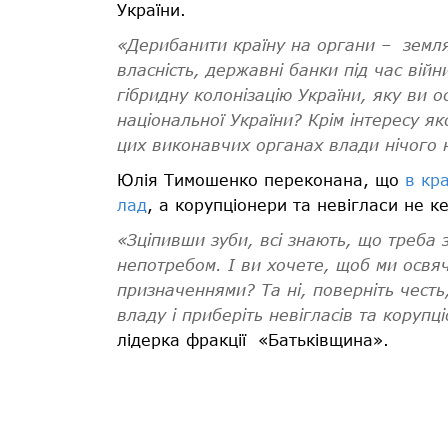
України.
«Дерибанити країну на органи – земля,
власність, державні банки під час вій
гібридну колонізацію України, яку ви 
національної України? Крім інтересу як
цих виконавчих органах влади нічого 
Юлія Тимошенко переконана, що
в кр
лад
, а корупціонери та невігласи не к
«Зціпивши зуби, всі знають, що треба з
непотребом. І ви хочете, щоб ми освя
призначеннями? Та ні, поверніть честь,
владу і приберіть невігласів та корупці
лідерка фракції «Батьківщина».