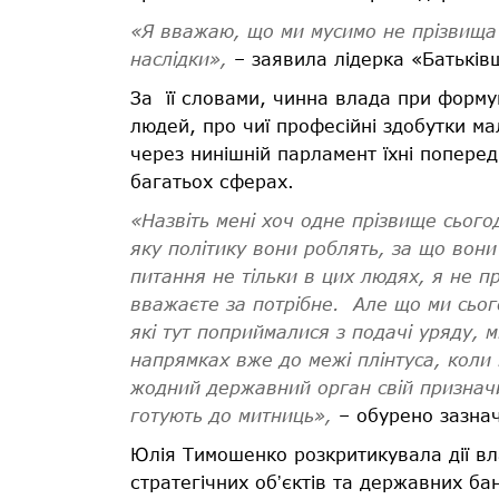
«Я вважаю, що ми мусимо не прізвища а
наслідки»,
– заявила лідерка «Батьків
За її словами, чинна влада при форму
людей, про чиї професійні здобутки ма
через нинішній парламент їхні поперед
багатьох сферах.
«Назвіть мені хоч одне прізвище сьогодн
яку політику вони роблять, за що вони
питання не тільки в цих людях, я не п
вважаєте за потрібне. Але що ми сьог
які тут поприймалися з подачі уряду, м
напрямках вже до межі плінтуса, коли
жодний державний орган свій призначит
готують до митниць»,
– обурено зазначи
Юлія Тимошенко розкритикувала дії вл
стратегічних обʼєктів та державних бан