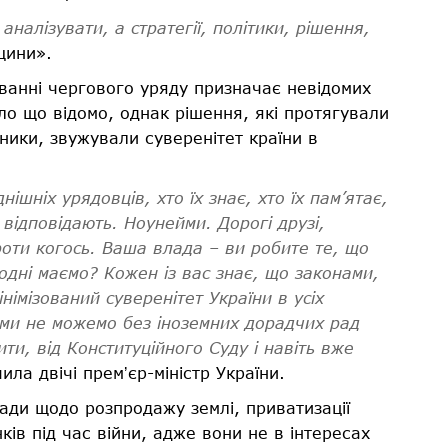
налізувати, а стратегії, політики, рішення,
щини».
ванні чергового уряду призначає невідомих
ло що відомо, однак рішення, які протягували
ники, звужували суверенітет країни в
ішніх урядовців, хто їх знає, хто їх пам’ятає,
 відповідають. Ноунейми. Дорогі друзі,
роти когось. Ваша влада – ви робите те, що
одні маємо? Кожен із вас знає, що законами,
інімізований суверенітет України в усіх
 ми не можемо без іноземних дорадчих рад
и, від Конституційного Суду і навіть вже
ла двічі премʼєр-міністр України.
ади щодо розпродажу землі, приватизації
ків під час війни, адже вони не в інтересах