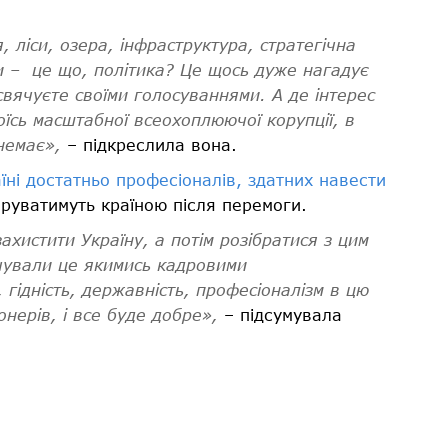
 ліси, озера, інфраструктура, стратегічна
ни – це що, політика? Це щось дуже нагадує
освячуєте своїми голосуваннями. А де інтерес
оїсь масштабної всеохоплюючої корупції, в
немає»,
– підкреслила вона.
аїні достатньо професіоналів, здатних навести
еруватимуть країною після перемоги.
ахистити Україну, а потім розібратися з цим
чували це якимись кадровими
 гідність, державність, професіоналізм в цю
онерів, і все буде добре»,
– підсумувала