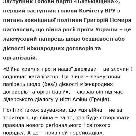
Заступник Голови партії «Батьківщина»,
перший заступник голови Комітету ВРУ з
питань зовнішньої політики Григорій Немиря
наголосив, що війна росії проти України – це
лакмусовий папірець щодо бездієвості або
дієвості міжнародних договорів та
організацій.
«Війна кремля проти нашої держави – це злочин і
водночас каталізатор. Ця війна – лакмусовий
папірець щодо (без/) дієвості міжнародних
договорів та організацій», – сказав він під час
лідерського діалогу у місті Афіни (Греція).
Політик також зауважив, що «ця війна – не за
територію, ця війна – за те, хто буде створювати
правила нового регіонального і світового
порядку. А це – привілей переможців».