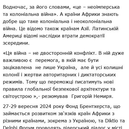
Водночас, за його словами, «це – неоімперська
та колоніальна війна». А країни Африки знають
добре що таке колоніальна і неоколоніальна
війна. Це відомо також країнам Азії. Латинській
Америці відомі наслідки втрати демократії
зсередини.
«Ця війна – не двосторонній конфлікт. В ній дуже
важливою є
перемога, в якій має бути
зацікавлена
не лише Україна,
але й усі колишні
колонії і жертви авторитарних і диктаторських
режимів. Тому що переможці писатимуть нові
правила глобальної безпекової архітектури та
світоустрою »,- резюмував
Григорій Немиря.
27-29 вересня 2024 року Фонд Брентхерста, що
займається розвитком зв‘язків країн Африки з
різними країнами, зокрема з Україною, та Diktio та
Delphi Форум проводять лідерський діалог у місті