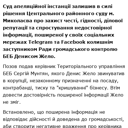
Суд апеляційної інстанції залишив в силі
рішення Центрального районного суду м.
Миколаєва про захист честі, гідності, ділової
репутації та спростування недостовірної
інформації, поширеної у своїх соціальних
мережах Telegram та Facebook колишнім
заступником Ради громадського контролю
БЕБ Денисом Жело.
Позов подав керівник Територіального управління
БЕБ Сергій Мунтян, якого Денис Жело звинуватив
в корупції, незаконному призначенні на посаду,
контрабанді, тиску та "кришуванні" бізнесу. Втім
довести достовірність поширеної інформації Жело
не зміг.
Встановлено, що поширена інформація не
відповідає дійсності й доведена до громадськості,
аби створити негативне враження про керівника