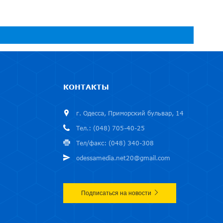
КОНТАКТЫ
г. Одесса, Приморский бульвар, 14
Тел.: (048) 705-40-25
Тел/факс: (048) 340-308
odessamedia.net20@gmail.com
Подписаться на новости