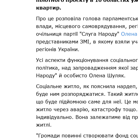
квартир.
Про це розповіла голова парламентсько
влади, місцевого самоврядування, регі
очільниця партії "Слуга Народу"
Олена
представниками ЗМІ, в якому взяли уча
регіонів України.
Усі аспекти функціонування соціальн
політика, над запровадженням якої за
Народу" й особисто Олена Шуляк.
Соціальне житло, як пояснила нардеп,
буде ним розпоряджатися. Такий житл
що буде підйомною саме для неї. Це мо
житло через аварію, катастрофу тощо.
індивідуально. Вона залежатиме від пр
житлі.
"Громади повинні створювати фонд со