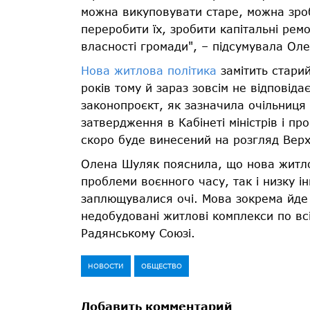
можна викуповувати старе, можна зроб
переробити їх, зробити капітальні рем
власності громади", – підсумувала Ол
Нова житлова політика
замітить стари
років тому й зараз зовсім не відповід
законопроєкт, як зазначила очільниця
затвердження в Кабінеті міністрів і пр
скоро буде винесений на розгляд Верх
Олена Шуляк пояснила, що нова житлов
проблеми воєнного часу, так і низку і
заплющувалися очі. Мова зокрема йде 
недобудовані житлові комплекси по всі
Радянському Союзі.
НОВОСТИ
ОБЩЕСТВО
Добавить комментарий