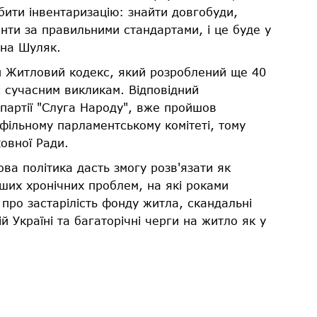
ити інвентаризацію: знайти довгобуди,
онти за правильними стандартами, і це буде у
ена Шуляк.
й Житловий кодекс, який розроблений ще 40
ає сучасним викликам. Відповідний
 партії "Слуга Народу", вже пройшов
офільному парламентському комітеті, тому
овної Ради.
а політика дасть змогу розв'язати як
нших хронічних проблем, на які роками
про застарілість фонду житла, скандальні
й Україні та багаторічні черги на житло як у