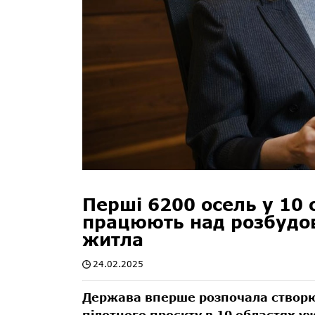
Перші 6200 осель у 10 о
працюють над розбудо
житла
24.02.2025
Держава вперше розпочала створю
пілотного проєкту в 10 областях у