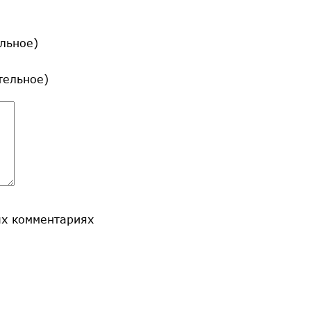
льное)
ательное)
ых комментариях