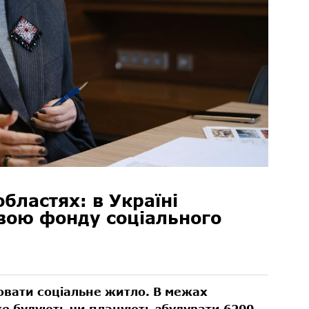
бластях: в Україні
вою фонду соціального
вати соціальне житло. В межах
же будують чи планують збудувати 6200