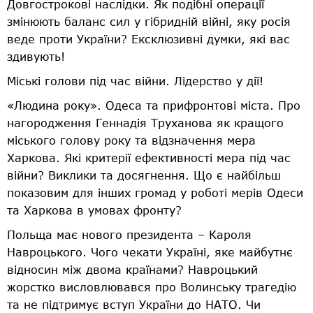
Довгострокові наслідки. Як подібні операції
змінюють баланс сил у гібридній війні, яку росія
веде проти України? Ексклюзивні думки, які вас
здивують!
Міські голови під час війни. Лідерство у дії!
«Людина року». Одеса та прифронтові міста. Про
нагородження Геннадія Труханова як кращого
міського голову року та відзначення мера
Харкова. Які критерії ефективності мера під час
війни? Виклики та досягнення. Що є найбільш
показовим для інших громад у роботі мерів Одеси
та Харкова в умовах фронту?
Польща має нового президента – Кароля
Навроцького. Чого чекати Україні, яке майбутнє
відносин між двома країнами? Навроцький
жорстко висловлювався про Волинську трагедію
та не підтримує вступ України до НАТО. Чи