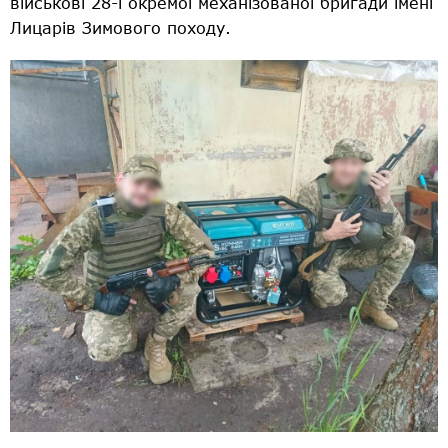
військові 28-ї окремої механізованої бригади імені
Лицарів Зимового походу.