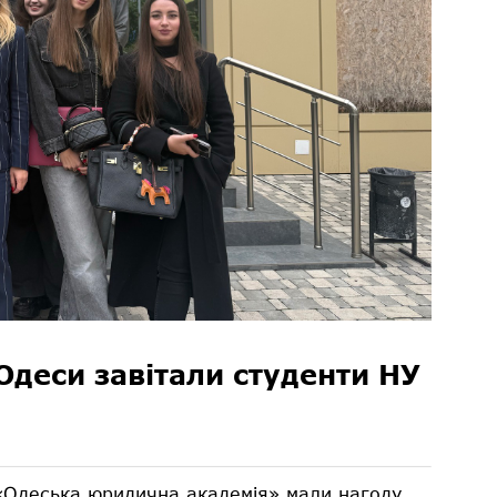
Одеси завітали студенти НУ
 «Одеська юридична академія» мали нагоду