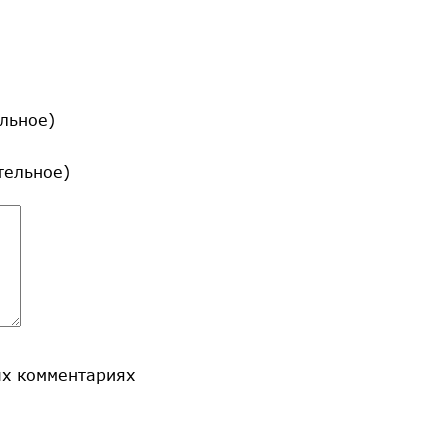
льное)
ательное)
ых комментариях