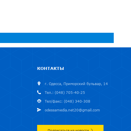
КОНТАКТЫ
г. Одесса, Приморский бульвар, 14
Тел.: (048) 705-40-25
Тел/факс: (048) 340-308
odessamedia.net20@gmail.com
Подписаться на новости