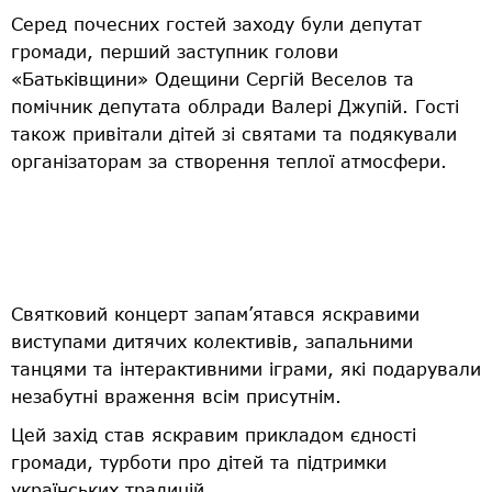
Серед почесних гостей заходу були депутат
громади, перший заступник голови
«Батьківщини» Одещини Сергій Веселов та
помічник депутата облради Валері Джупій. Гості
також привітали дітей зі святами та подякували
організаторам за створення теплої атмосфери.
Святковий концерт запам’ятався яскравими
виступами дитячих колективів, запальними
танцями та інтерактивними іграми, які подарували
незабутні враження всім присутнім.
Цей захід став яскравим прикладом єдності
громади, турботи про дітей та підтримки
українських традицій.