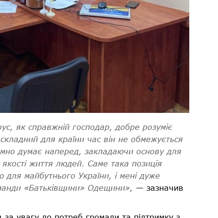
ус, як справжній господар, добре розуміє
 складний для країни час він не обмежується
емно думає наперед, закладаючи основу для
 якості життя людей. Саме така позиція
ю для майбутнього України, і мені дуже
манди «Батьківщини» Одещини»,
— зазначив
 за увагу до потреб громади та підтримку з