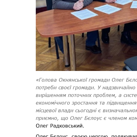
«Голова Окнянської громади Олег Бєло
потреби своєї громади. У надзвичайно
вирішенням поточних проблем, а сист
економічного зростання та підвищення
місцевої влади сьогодні є визначально
приємно, що Олег Бєлоус є членом ко
Олег Радковський.
Олег Бєлоус, своєю чергою, подякував