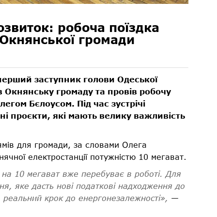
озвиток: робоча поїздка
 Окнянської громади
ерший заступник голови Одеської
в Окнянську громаду та провів робочу
легом Бєлоусом. Під час зустрічі
ьні проєкти, які мають велику важливість
ямів для громади, за словами Олега
нячної електростанції потужністю 10 мегават.
 на 10 мегават вже перебуває в роботі. Для
ня, яке дасть нові податкові надходження до
е, реальний крок до енергонезалежності»,
—