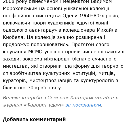
2008 року бізнесменом і меценатом Вадимом
Мороховським на основі унікальної колекції
неофіційного мистецтва Одеси 1960–80-х років,
включаючи твори художників «другої хвилі
одеського авангарду» з колекціонера Михайла
Кнобеля. Ця колекція значно розширена і
продовжує поповнюватись. Протягом свого
існування МСМО успішно провів численні важливі
заходи, зокрема міжнародні бієнале сучасного
мистецтва, які створили платформу для творчого
співробітництва культурних інституцій, митців,
кураторів, мистецтвознавців та культурологів з
більш ніж 30 країн світу.
Велике інтерв’ю з Семеном Кантором читайте в
журналі «Фаворит удачі»
за посиланням
.
Добавить комментарий