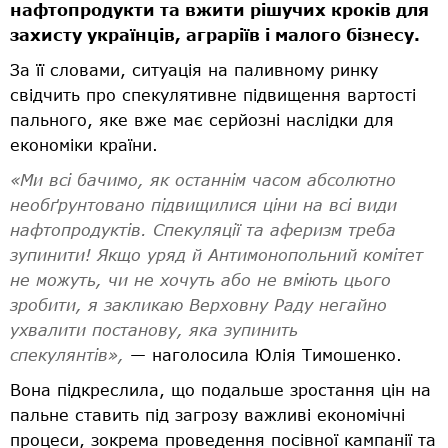
нафтопродукти та вжити рішучих кроків для
захисту українців, аграріїв і малого бізнесу.
За її словами, ситуація на паливному ринку
свідчить про спекулятивне підвищення вартості
пального, яке вже має серйозні наслідки для
економіки країни.
«Ми всі бачимо, як останнім часом абсолютно
необґрунтовано підвищилися ціни на всі види
нафтопродуктів. Спекуляції та аферизм треба
зупинити! Якщо уряд й Антимонопольний комітет
не можуть, чи не хочуть або не вміють цього
зробити, я закликаю Верховну Раду негайно
ухвалити постанову, яка зупинить
спекулянтів»,
— наголосила Юлія Тимошенко.
Вона підкреслила, що подальше зростання цін на
пальне ставить під загрозу важливі економічні
процеси, зокрема проведення посівної кампанії та