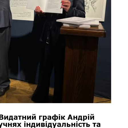
идатний графік Андрій
учнях індивідуальність та