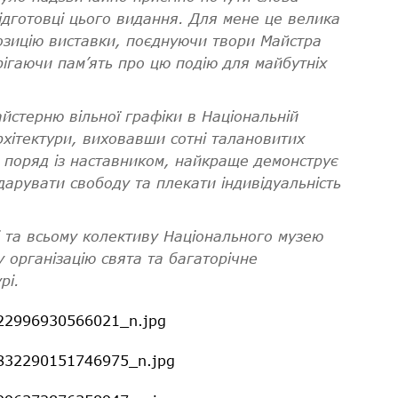
підготовці цього видання. Для мене це велика
озицію виставки, поєднуючи твори Майстра
ерігаючи пам’ять про цю подію для майбутніх
йстерню вільної графіки в Національній
рхітектури, виховавши сотні талановитих
я поряд із наставником, найкраще демонструє
арувати свободу та плекати індивідуальність
і та всьому колективу Національного музею
 організацію свята та багаторічне
рі.