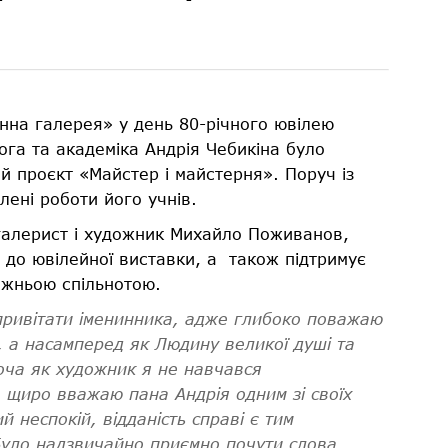
инна галерея» у день 80-річного ювілею
ога та академіка Андрія Чебикіна було
 проєкт «Майстер і майстерня». Поруч із
лені роботи його учнів.
галерист і художник Михайло Поживанов,
у до ювілейної виставки, а також підтримує
удожньою спільнотою.
 привітати іменинника, адже глибоко поважаю
, а насамперед як Людину великої душі та
оча як художник я не навчався
е щиро вважаю пана Андрія одним зі своїх
й неспокій, відданість справі є тим
 Було надзвичайно приємно почути слова