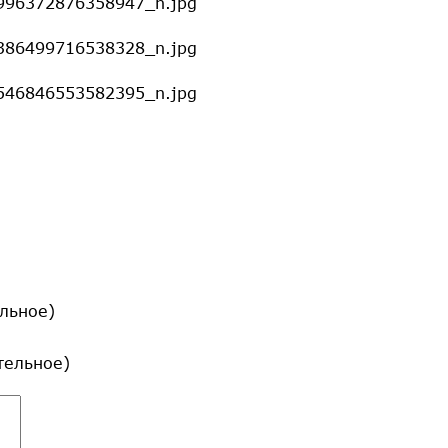
льное)
ательное)