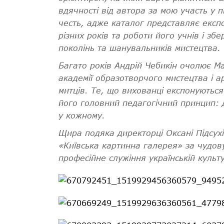
вдячності від автора за мою участь у 
честь, адже каталог представляє експ
різних років та роботи його учнів і зб
поколінь
та
шанувальників мистецтва.
Багато років Андрій Чебикін очолює Ма
академії образотворчого мистецтва і а
митців. Те, що вихованці експонуютьс
його головний педагогічний принцип: д
у кожному.
Щира подяка директорці Оксані Підсух
«Київська картинна галерея» за чудову
професійне служіння українській культу