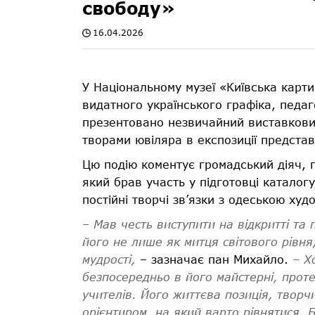
свободу»
16.04.2026
У Національному музеї «Київська карт
видатного українського графіка, педаг
презентовано незвичайний виставковий
творами ювіляра в експозиції представ
Цю подію коментує громадський діяч, 
який брав участь у підготовці каталог
постійні творчі зв’язки з одеською х
– Мав честь виступити на відкритті та
його не лише як митця світового рівня
мудрості,
– зазначає пан Михайло.
– Х
безпосередньо в його майстерні, прот
учителів.
Його життєва позиція, творчи
орієнтиром, на який варто рівнятися.