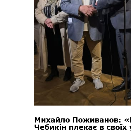
Михайло Поживанов: «В
Чебикін плекає в своїх 