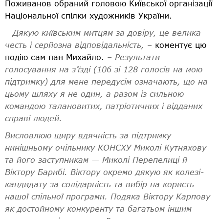
Поживанов обраний головою Київської організації
Національної спілки художників України.
–
Дякую київським митцям за довіру
,
це велика
честь
і
серйозна відповідальність,
– коментує цю
подію сам пан Михайло.
– Р
езультати
голосування
на з’їзді
(106 зі 128 голосів на мою
підтримку) для мене передусім означають, що на
цьому шляху я не один, а разом із сильною
командою талановитих, патріотичних і відданих
справі людей.
Висловлюю щиру вдячність за підтримку
нинішньому очільнику КОНСХУ Миколі Кутняхову
та його заступникам — Миколі Перепелиці й
Віктору Барибі. Віктору окремо дякую як колезі-
кандидату за солідарність та вибір на користь
нашої спільної програми. Подяка Віктору Карпову
як достойному конкуренту та багатьом іншим