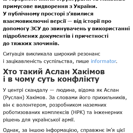
примусове видворення з України.
У публічному просторі з’явилися
взаємовиключні версії — від історії про
допомогу ЗСУ до звинувачень у використанні
підроблених документів і причетності
до тяжких злочинів.
Ситуація викликала широкий резонанс
і зацікавленість суспільства, пише
informator
.
Хто такий Аслан Хакімов
і в чому суть конфлікту
У центрі скандалу — людина, відома як Аслан
(Руслан) Хакімов. За словами його прихильників,
він є волонтером, розробником наземних
роботизованих комплексів (НРК) та інженерних
рішень для української армії.
Однак, за іншою інформацією, справжнє ім’я цієї