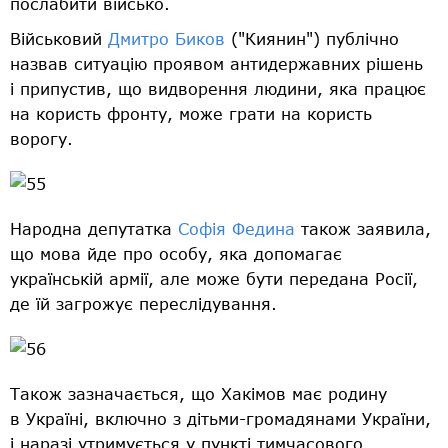
послабити військо.
Військовий
Дмитро Биков
("Киянин") публічно
назвав ситуацію проявом антидержавних рішень
і припустив, що видворення людини, яка працює
на користь фронту, може грати на користь
ворогу.
Народна депутатка
Софія Федина
також заявила,
що мова йде про особу, яка допомагає
українській армії, але може бути передана Росії,
де їй загрожує переслідування.
Також зазначається, що Хакімов має родину
в Україні, включно з дітьми-громадянами України,
і наразі утримується у пункті тимчасового