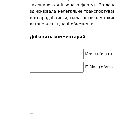
так званого «тіньового флоту». За до
здійснювала нелегальне транспортуван
міжнародні ринки, намагаючись у такий 
встановлені цінові обмеження.
Добавить комментарий
Имя (обязате
E-Mail (обяз