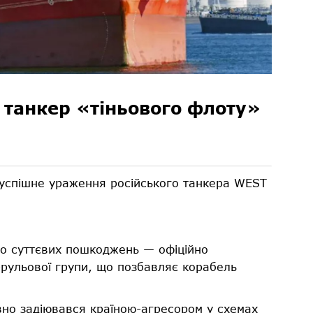
 танкер «тіньового флоту»
 успішне ураження російського танкера WEST
ло суттєвих пошкоджень — офіційно
рульової групи, що позбавляє корабель
вно задіювався країною-агресором у схемах