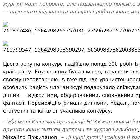
журі ми мали непросте, але надзвичайно приємне 
— визначити
і
відзначити найкращі роботи юних мит
Цього року на конкурс надійшло понад 500 робіт із
країн світу. Кожна з них була щирою, талановитою 
своєму неповторною. А вже під час урочистої церем
особливу радість членам журі подарувало спілкува
дітьми — відкритими, обдарованими, сповненими мр
фантазії. Переможці отримали дипломи, медалі, пам
статуетки та каталог учасників конкурсу.
– Від імені Київської організації НСХУ мав приємніст
вручити юним митцям дипломи та художні альбоми
Михайло Поживанов.
– Ці щирі дитячі усмішки й рад