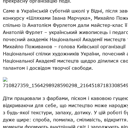
прекрасну організацію події.
Саме в Українській суботній школі у Відні, після з
конкурсу «Шляхами Івана Марчука», Михайло Пож
спільно із Анатолієм Фурлетом дали майстер-клас її
Анатолій Фурлет – український живописець і педаго
почесний академік Національної Академії мистецтв 
Михайло Поживанов – голова Київської організації
Національної спілки художників України, почесний 
Національної Академії мистецтв щедро ділилися сво
талантом і досвідом творчої свободи.
Діти працювали з фарбами, піском і кавовою гущею
відкриваючи для себе, що мистецтво може народж
з будь-якої текстури, запаху, дотику. У цій роботі 
дуже щире: спроба, помилка, сміливість, відкриття.
моменти формують внутрішній світ і зароджують вір