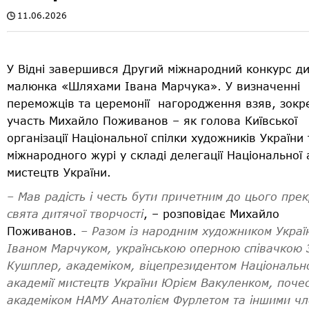
11.06.2026
У Відні завершився Другий міжнародний конкурс д
малюнка «Шляхами Івана Марчука». У визначенні
переможців та церемонії нагородження взяв, зокр
участь Михайло Поживанов – як голова Київської
організації Національної спілки художників України
міжнародного журі у складі делегації Національної 
мистецтв України.
–
Мав радість і честь бути причетним до цього пре
свята дитячої творчості
, – розповідає Михайло
Поживанов.
–
Разом із народним художником Украї
Іваном Марчуком, українською оперною співачкою
Кушплер, академіком, віцепрезидентом Національн
академії мистецтв України Юрієм Вакуленком, поче
академіком НАМУ Анатолієм Фурлетом та іншими ч