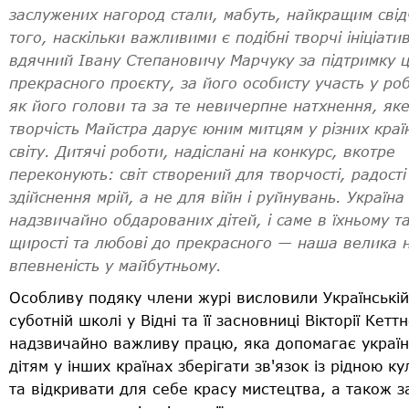
заслужених нагород стали, мабуть, найкращим сві
того, наскільки важливими є подібні творчі ініціати
вдячний Івану Степановичу Марчуку за підтримку 
прекрасного проєкту,
за його
особисту участь у роб
як його голови та за те невичерпне натхнення, як
творчість Майстра дарує юним митцям у різних краї
світу.
Д
итячі роботи,
надіслані на конкурс,
вкотре
перекону
ють
: світ створений для творчості, радості
здійснення мрій, а не для війн і руйнувань. Україна
надзвичайно обдарованих дітей, і саме в їхньому та
щирості та любові до прекрасного — наша велика н
впевненість у майбутньому.
Особливу подяку члени журі висловили Українській
суботній школі у Відні та її засновниці Вікторії Кетт
надзвичайно важливу працю, яка допомагає украї
дітям у інших країнах зберігати зв'язок із рідною к
та відкривати для себе красу мистецтва, а також з