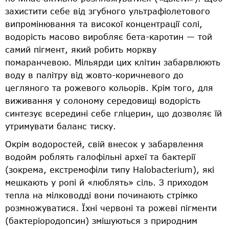
захистити себе від згубного ультрафіолетового
випромінювання та високої концентрації солі,
водорість масово виробляє бета-каротин — той
самий пігмент, який робить моркву
помаранчевою. Мільярди цих клітин забарвлюють
воду в палітру від жовто-коричневого до
цегляного та рожевого кольорів. Крім того, для
виживання у солоному середовищі водорість
синтезує всередині себе гліцерин, що дозволяє їй
утримувати баланс тиску.
Окрім водоростей, свій внесок у забарвлення
водойм роблять галофільні археї та бактерії
(зокрема, екстремофіли типу Halobacterium), які
мешкають у ропі й «люблять» сіль. З приходом
тепла на мілководді вони починають стрімко
розмножуватися. Їхні червоні та рожеві пігменти
(бактеріородопсин) змішуються з природним