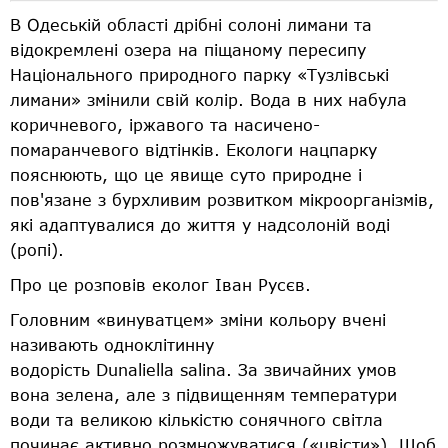
В Одеській області дрібні солоні лимани та
відокремлені озера на піщаному пересипу
Національного природного парку «Тузлівські
лимани» змінили свій колір. Вода в них набула
коричневого, іржавого та насичено-
помаранчевого відтінків. Екологи нацпарку
пояснюють, що це явище суто природне і
пов'язане з бурхливим розвитком мікроорганізмів,
які адаптувалися до життя у надсолоній воді
(ропі).
Про це розповів еколог Іван Русєв.
Головним «винуватцем» зміни кольору вчені
називають одноклітинну
водорість Dunaliella salina. За звичайних умов
вона зелена, але з підвищенням температури
води та великою кількістю сонячного світла
починає активно розмножуватися («цвісти»). Щоб