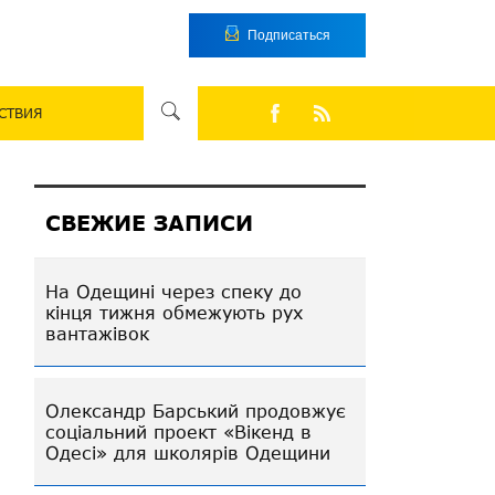
Подписаться
СТВИЯ
СВЕЖИЕ ЗАПИСИ
На Одещині через спеку до
кінця тижня обмежують рух
вантажівок
Олександр Барський продовжує
соціальний проект «Вікенд в
Одесі» для школярів Одещини