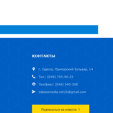
КОНТАКТЫ
г. Одесса, Приморский бульвар, 14
Тел.: (048) 705-40-25
Тел/факс: (048) 340-308
odessamedia.net20@gmail.com
Подписаться на новости