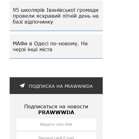
95 школярів Іванівської громади
провели яскравий літній день на
базі відпочинку
МАФи в Одесі по-новому. На
черзі інші міста
ПОДПИСКА НА PRAWWWDA
Подписаться на новости
PRAWWWDA