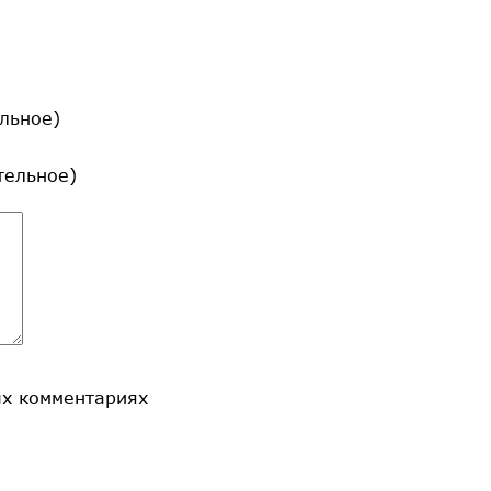
льное)
ательное)
ых комментариях