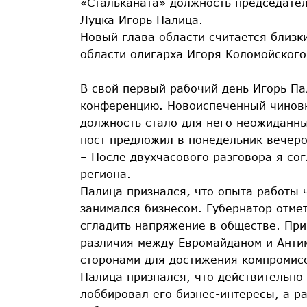
«Стальканата» должность председате
Луцка Игорь Палица.
Новый глава области считается близк
области олигарха Игоря Коломойского
В свой первый рабочий день Игорь Па
конференцию. Новоиспеченный чиновни
должность стало для него неожиданны
пост предложил в понедельник вечеро
– После двухчасового разговора я со
региона.
Палица признался, что опыта работы ч
занимался бизнесом. Губернатор отмет
сгладить напряжение в обществе. При 
различия между Евромайданом и Антим
сторонами для достижения компромис
Палица признался, что действительно
лоббировал его бизнес-интересы, а ра