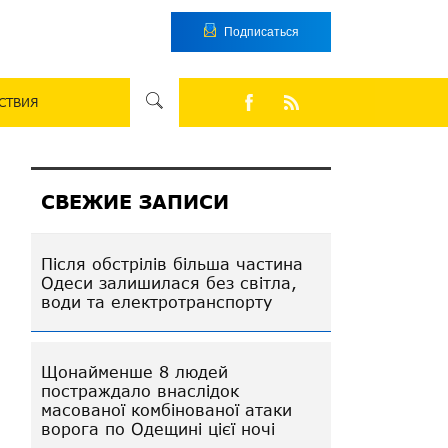
Подписаться
СТВИЯ
СВЕЖИЕ ЗАПИСИ
Після обстрілів більша частина
Одеси залишилася без світла,
води та електротранспорту
Щонайменше 8 людей
постраждало внаслідок
масованої комбінованої атаки
ворога по Одещині цієї ночі