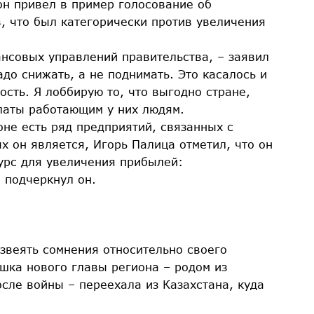
он привел в пример голосование об
в, что был категорически против увеличения
ансовых управлений правительства, – заявил
адо снижать, а не поднимать. Это касалось и
сть. Я лоббирую то, что выгодно стране,
латы работающим у них людям.
оне есть ряд предприятий, связанных с
х он является, Игорь Палица отметил, что он
урс для увеличения прибылей:
– подчеркнул он.
звеять сомнения относительно своего
шка нового главы региона – родом из
осле войны – переехала из Казахстана, куда