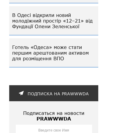
В Одесі відкрили новий
молодіжний простір «12–21» від
Фундації Олени Зеленської
Готель «Одеса» може стати
першим арештованим активом
для розміщення ВПО
ПОДПИСКА НА PRAWWWDA
Подписаться на новости
PRAWWWDA