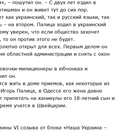
, – пошутил он. – С двух лет ездил в
отишман и он живет тут до сих пор.
т как украинский, так и русский языки, так
ть – на втором. Палица ходил в украинский
тому уверен, что если общество захочет
 то он против этого не будет.
солютно открыт для всех. Первым делом он
ия областной администрации и снять с окон
 девочки-милиционеры в юбчонках и
вил он.
тся жить в доме приемов, как некоторые из
 Игорь Палица, в Одессе его жена давно
т прилетать на каникулы его 18-летний сын и
время учатся в Швейцарии.
аины VI созыва от блока «Наша Украина –