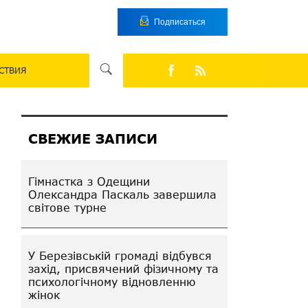
Подписаться
СТВИЯ
СВЕЖИЕ ЗАПИСИ
Гімнастка з Одещини
Олександра Паскаль завершила
світове турне
У Березівській громаді відбувся
захід, присвячений фізичному та
психологічному відновленню
жінок