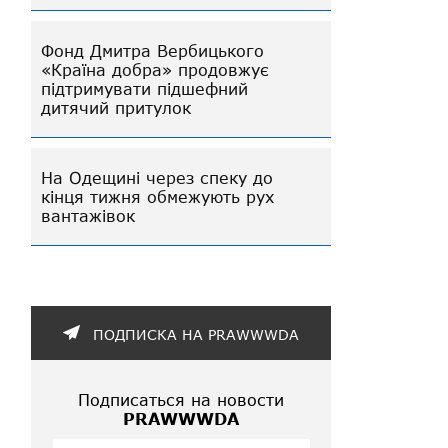
Фонд Дмитра Вербицького
«Країна добра» продовжує
підтримувати підшефний
дитячий притулок
На Одещині через спеку до
кінця тижня обмежують рух
вантажівок
ПОДПИСКА НА PRAWWWDA
Подписаться на новости
PRAWWWDA