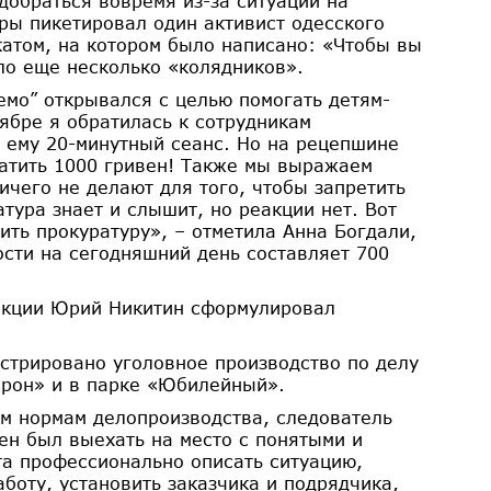
 добраться вовремя из-за ситуации на
уры пикетировал один активист одесского
атом, на котором было написано: «Чтобы вы
ло еще несколько «колядников».
емо” открывался с целью помогать детям-
ябре я обратилась к сотрудникам
 ему 20-минутный сеанс. Но на рецепшине
латить 1000 гривен! Также мы выражаем
ичего не делают для того, чтобы запретить
тура знает и слышит, но реакции нет. Вот
ить прокуратуру», – отметила Анна Богдали,
ости на сегодняшний день составляет 700
акции Юрий Никитин сформулировал
истрировано уголовное производство по делу
ерон» и в парке «Юбилейный».
им нормам делопроизводства, следователь
ен был выехать на место с понятыми и
а профессионально описать ситуацию,
боту, установить заказчика и подрядчика,