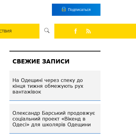
Подписаться
СТВИЯ
СВЕЖИЕ ЗАПИСИ
На Одещині через спеку до
кінця тижня обмежують рух
вантажівок
Олександр Барський продовжує
соціальний проект «Вікенд в
Одесі» для школярів Одещини