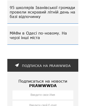
95 школярів Іванівської громади
провели яскравий літній день на
базі відпочинку
МАФи в Одесі по-новому. На
черзі інші міста
ПОДПИСКА НА PRAWWWDA
Подписаться на новости
PRAWWWDA