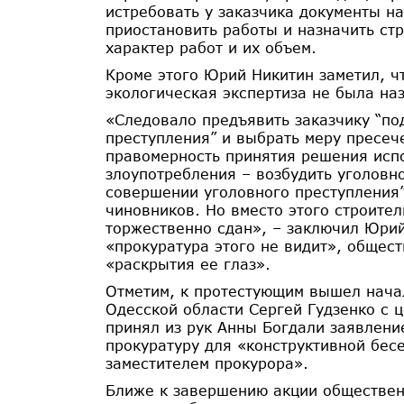
истребовать у заказчика документы н
приостановить работы и назначить ст
характер работ и их объем.
Кроме этого Юрий Никитин заметил, ч
экологическая экспертиза не была на
«Следовало предъявить заказчику “по
преступления” и выбрать меру пресеч
правомерность принятия решения исп
злоупотребления – возбудить уголовн
совершении уголовного преступления”
чиновников. Но вместо этого строител
торжественно сдан», – заключил Юрий 
«прокуратура этого не видит», общес
«раскрытия ее глаз».
Отметим, к протестующим вышел нача
Одесской области Сергей Гудзенко с ц
принял из рук Анны Богдали заявлени
прокуратуру для «конструктивной бес
заместителем прокурора».
Ближе к завершению акции обществен