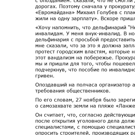
с опозданием: сказали, что не смогли
дорогах. Поэтому сначала у прокурат
«Евромайдана» Михаил Голубев с плак
жили на одну зарплату». Вскоре приш
«Хочу напомнить, что дельфинарий “Н
инвалидам. У меня внук-инвалид. В но
дельфинария с просьбой предоставить
мне сказали, что за это я должна зап
протест городским властям, которые н
этот вандализм на побережье. Прокура
мы и пришли для того, чтобы пошевел
подчеркнув, что пособие по инвалидн
гривен.
Опоздавший на полчаса организатор 
требования общественников.
По его словам, 27 ноября было зарег
о самозахвате земли на пляже «Ланж
Он считает, что, согласно действующ
после открытия уголовного дела долж
специалистами, с помощью специалист
опросить строителей, производящих ра