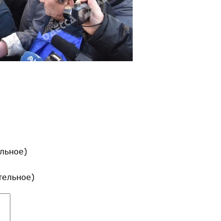
льное)
ательное)