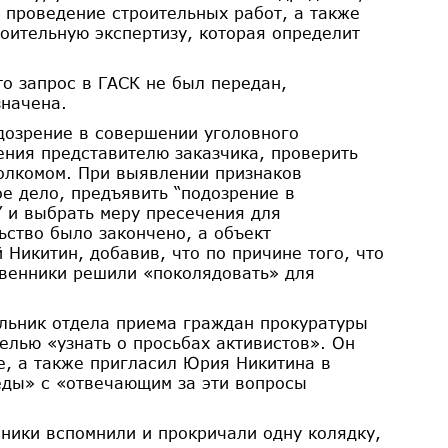
а проведение строительных работ, а также
роительную экспертизу, которая определит
то запрос в ГАСК не был передан,
значена.
дозрение в совершении уголовного
ения представителю заказчика, проверить
олкомом. При выявлении признаков
ое дело, предъявить “подозрение в
 и выбрать меру пресечения для
ьство было закончено, а объект
Никитин, добавив, что по причине того, что
твенники решили «поколядовать» для
льник отдела приема граждан прокуратуры
елью «узнать о просьбах активистов». Он
е, а также пригласил Юрия Никитина в
еды» с «отвечающим за эти вопросы
ники вспомнили и прокричали одну колядку,