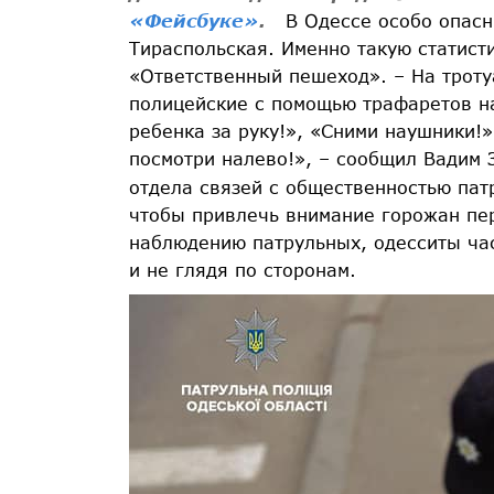
«Фейсбуке»
.
В Одессе особо опасны
Тираспольская. Именно такую статист
«Ответственный пешеход». – На трот
полицейские с помощью трафаретов н
ребенка за руку!», «Сними наушники!
посмотри налево!», – сообщил Вадим З
отдела связей с общественностью пат
чтобы привлечь внимание горожан пе
наблюдению патрульных, одесситы час
и не глядя по сторонам.