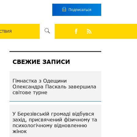
Подписаться
СТВИЯ
СВЕЖИЕ ЗАПИСИ
Гімнастка з Одещини
Олександра Паскаль завершила
світове турне
У Березівській громаді відбувся
захід, присвячений фізичному та
психологічному відновленню
жінок