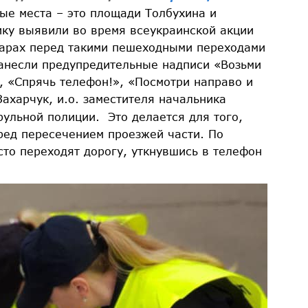
е места – это площади Толбухина и
ику выявили во время всеукраинской акции
уарах перед такими пешеходными переходами
анесли предупредительные надписи «Возьми
», «Спрячь телефон!», «Посмотри направо и
ахарчук, и.о. заместителя начальника
рульной полиции.
Это делается для того,
ред пересечением проезжей части. По
то переходят дорогу, уткнувшись в телефон