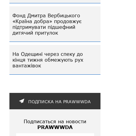
Фонд Дмитра Вербицького
«Країна добра» продовжує
підтримувати підшефний
дитячий притулок
На Одещині через спеку до
кінця тижня обмежують рух
вантажівок
ПОДПИСКА НА PRAWWWDA
Подписаться на новости
PRAWWWDA