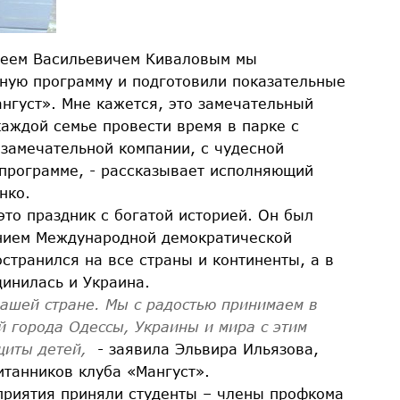
геем Васильевичем Киваловым мы
ную программу и подготовили показательные
нгуст». Мне кажется, это замечательный
каждой семье провести время в парке с
 замечательной компании, с чудесной
 программе, - рассказывает исполняющий
нко.
то праздник с богатой историей. Он был
нием Международной демократической
транился на все страны и континенты, а в
динилась и Украина.
нашей стране. Мы с радостью принимаем в
й города Одессы, Украины и мира с этим
щиты детей,
- заявила Эльвира Ильязова,
итанников клуба «Мангуст».
приятия приняли студенты – члены профкома