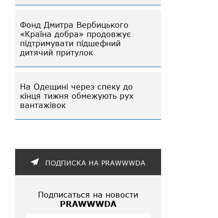
Фонд Дмитра Вербицького
«Країна добра» продовжує
підтримувати підшефний
дитячий притулок
На Одещині через спеку до
кінця тижня обмежують рух
вантажівок
ПОДПИСКА НА PRAWWWDA
Подписаться на новости
PRAWWWDA