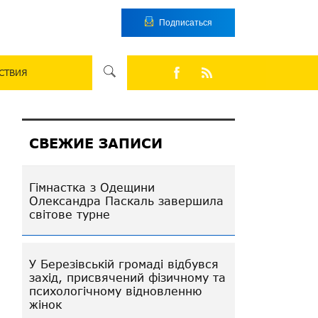
Подписаться
СТВИЯ
СВЕЖИЕ ЗАПИСИ
Гімнастка з Одещини
Олександра Паскаль завершила
світове турне
У Березівській громаді відбувся
захід, присвячений фізичному та
психологічному відновленню
жінок