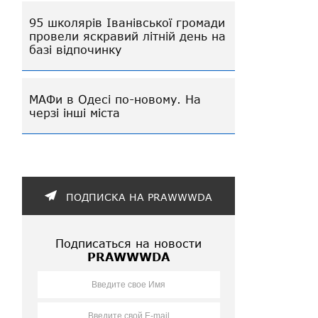
95 школярів Іванівської громади
провели яскравий літній день на
базі відпочинку
МАФи в Одесі по-новому. На
черзі інші міста
ПОДПИСКА НА PRAWWWDA
Подписаться на новости
PRAWWWDA