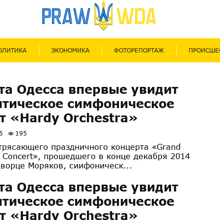
ОЛИТИКА
ЭКОНОМИКА
ФОТОРЕПОРТАЖ
ПРОИСШЕ
та Одесса впервые увидит
тическое симфоническое
т «Hardy Orchestra»
5
195
трясающего праздничного концерта «Grand
s Concert», прошедшего в конце декабря 2014
Дворце Моряков, сиифоническ...
та Одесса впервые увидит
тическое симфоническое
т «Hardy Orchestra»