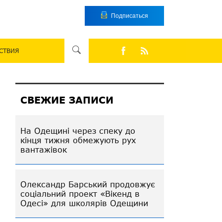
Подписаться
СТВИЯ
СВЕЖИЕ ЗАПИСИ
На Одещині через спеку до
кінця тижня обмежують рух
вантажівок
Олександр Барський продовжує
соціальний проект «Вікенд в
Одесі» для школярів Одещини