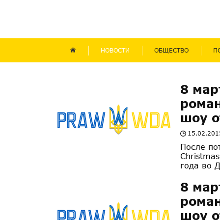
НОВОСТИ
ОБЩЕСТВО
П
8 мар
роман
шоу о
15.02.201
После по
Christma
года во 
8 мар
роман
шоу о