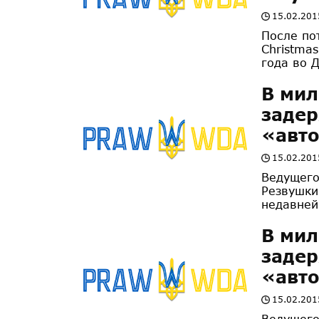
15.02.201
После по
Christma
года во 
В мил
заде
«авт
15.02.201
Ведущего
Резвушки
недавней
В мил
заде
«авт
15.02.201
Ведущего