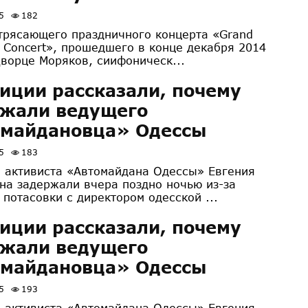
5
182
трясающего праздничного концерта «Grand
s Concert», прошедшего в конце декабря 2014
Дворце Моряков, сиифоническ...
иции рассказали, почему
ржали ведущего
омайдановца» Одессы
5
183
 активиста «Автомайдана Одессы» Евгения
на задержали вчера поздно ночью из-за
 потасовки с директором одесской ...
иции рассказали, почему
ржали ведущего
омайдановца» Одессы
5
193
 активиста «Автомайдана Одессы» Евгения