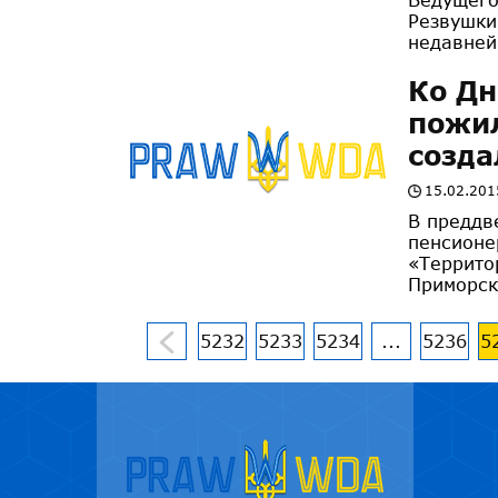
Резвушки
недавней
Ко Д
пожи
созд
15.02.201
В преддв
пенсионе
«Террито
Приморск
5232
5233
5234
...
5236
5