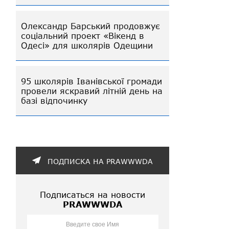
Олександр Барський продовжує
соціальний проект «Вікенд в
Одесі» для школярів Одещини
95 школярів Іванівської громади
провели яскравий літній день на
базі відпочинку
ПОДПИСКА НА PRAWWWDA
Подписаться на новости
PRAWWWDA