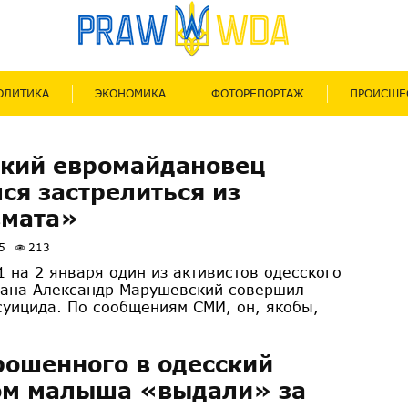
ОЛИТИКА
ЭКОНОМИКА
ФОТОРЕПОРТАЖ
ПРОИСШЕ
ский евромайдановец
ся застрелиться из
вмата»
5
213
1 на 2 января один из активистов одесского
ана Александр Марушевский совершил
суицида. По сообщениям СМИ, он, якобы,
ошенного в одесский
ом малыша «выдали» за