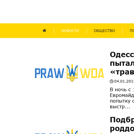
НОВОСТИ
ОБЩЕСТВО
П
Одес
пытал
«тра
04.01.201
В ночь с 
Евромайд
попытку 
выстр...
Подбр
родд