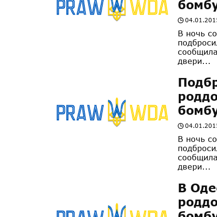
бомб
04.01.201
В ночь с
подброси
сообщила
двери...
Подбр
родд
бомб
04.01.201
В ночь с
подброси
сообщила
двери...
В Оде
родд
бомб