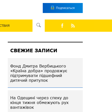
Подписаться
СТВИЯ
СВЕЖИЕ ЗАПИСИ
Фонд Дмитра Вербицького
«Країна добра» продовжує
підтримувати підшефний
дитячий притулок
На Одещині через спеку до
кінця тижня обмежують рух
вантажівок