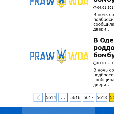
04.01.201
В ночь с
подброси
сообщила
двери...
В Оде
родд
бомб
04.01.201
В ночь с
подброси
сообщила
двери...
5614
...
5616
5617
5618
5