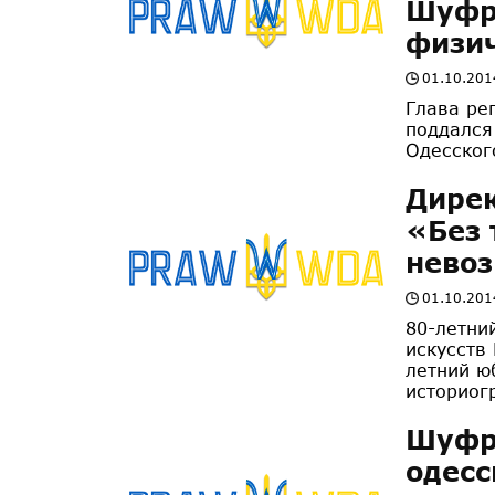
Шуфр
физи
01.10.201
Глава ре
поддался
Одесског
Дирек
«Без 
нево
01.10.201
80-летни
искусств
летний ю
историогр
Шуфри
одесс