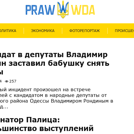
ОЛИТИКА
ЭКОНОМИКА
ФОТОРЕПОРТАЖ
ПРОИСШЕ
дат в депутаты Владимир
н заставил бабушку снять
ы
4
257
ый инцидент произошел на встрече
лей с кандидатом в народные депутаты от
ого района Одессы Владимиром Рондиным в
д...
натор Палица:
ьшинство выступлений