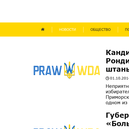
НОВОСТИ
ОБЩЕСТВО
П
Канди
Ронди
штан
01.10.201
Неприятн
избирате
Приморск
одном из 
Губер
«Бол