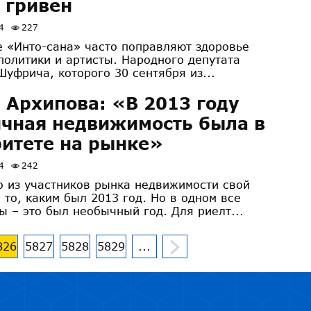
 гривен
4
227
е «Инто-сана» часто поправляют здоровье
политики и артисты. Народного депутата
Шуфрича, которого 30 сентября из...
 Архипова: «В 2013 году
чная недвижимость была в
итете на рынке»
4
242
о из участников рынка недвижимости свой
 то, каким был 2013 год. Но в одном все
ы – это был необычный год. Для риелт...
826
5827
5828
5829
...