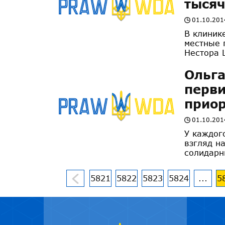
тысяч
01.10.201
В клиник
местные 
Нестора 
Ольга
перви
приор
01.10.201
У каждог
взгляд на
солидарн
5821
5822
5823
5824
...
5