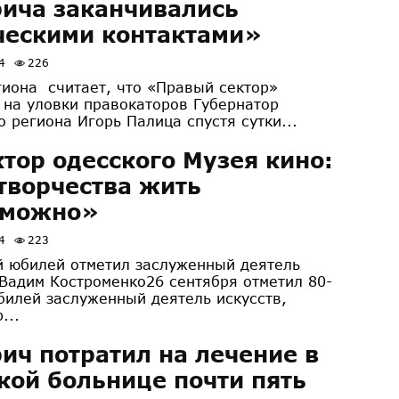
ича заканчивались
ческими контактами»
4
226
гиона считает, что «Правый сектор»
 на уловки правокаторов Губернатор
о региона Игорь Палица спустя сутки...
тор одесского Музея кино:
творчества жить
зможно»
4
223
й юбилей отметил заслуженный деятель
 Вадим Костроменко26 сентября отметил 80-
билей заслуженный деятель искусств,
...
ч потратил на лечение в
кой больнице почти пять