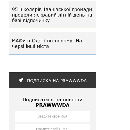
95 школярів Іванівської громади
провели яскравий літній день на
базі відпочинку
МАФи в Одесі по-новому. На
черзі інші міста
ПОДПИСКА НА PRAWWWDA
Подписаться на новости
PRAWWWDA