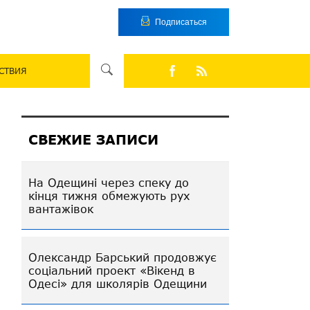
Подписаться
СТВИЯ
СВЕЖИЕ ЗАПИСИ
На Одещині через спеку до
кінця тижня обмежують рух
вантажівок
Олександр Барський продовжує
соціальний проект «Вікенд в
Одесі» для школярів Одещини