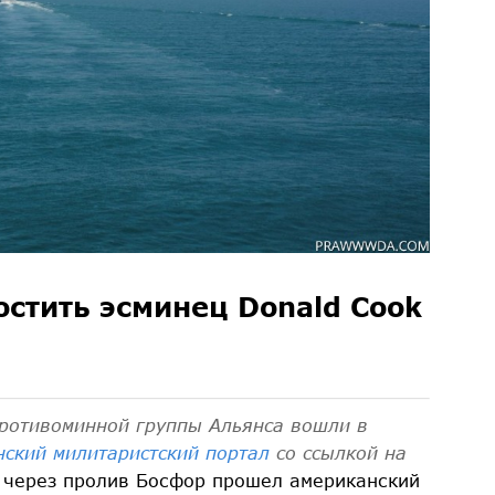
остить эсминец Donald Cook
противоминной группы Альянса вошли в
ский милитаристский портал
со ссылкой на
, через пролив Босфор прошел американский