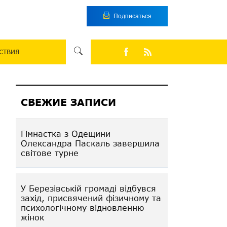
Подписаться
СТВИЯ
СВЕЖИЕ ЗАПИСИ
Гімнастка з Одещини
Олександра Паскаль завершила
світове турне
У Березівській громаді відбувся
захід, присвячений фізичному та
психологічному відновленню
жінок