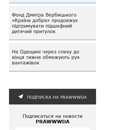
Фонд Дмитра Вербицького
«Країна добра» продовжує
підтримувати підшефний
дитячий притулок
На Одещині через спеку до
кінця тижня обмежують рух
вантажівок
ПОДПИСКА НА PRAWWWDA
Подписаться на новости
PRAWWWDA