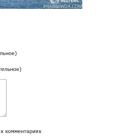
льное)
ательное)
ых комментариях