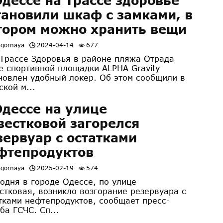
Одессе на Трассе здоровье
тановили шкаф с замками, в
тором можно хранить вещи
agornaya
2024-04-14
677
рассе Здоровья в районе пляжа Отрада
е спортивной площадки ALPHA Gravity
новлен удобный локер. Об этом сообщили в
ской м...
Одессе на улице
вестковой загорелся
зервуар с остатками
фтепродуктов
agornaya
2025-02-19
574
дня в городе Одессе, по улице
стковая, возникло возгорание резервуара с
тками нефтепродуктов, сообщает пресс-
ба ГСЧС. Сп...