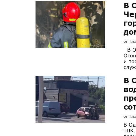
В 
Че
го
до
от
l.n
В Од
Огон
и по
служ
В 
во
пр
со
от
l.n
В Од
ТЦК.