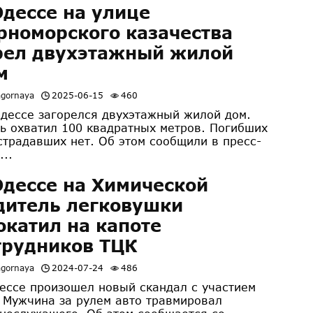
Одессе на улице
рноморского казачества
рел двухэтажный жилой
м
agornaya
2025-06-15
460
ессе загорелся двухэтажный жилой дом.
ь охватил 100 квадратных метров. Погибших
страдавших нет. Об этом сообщили в пресс-
...
Одессе на Химической
дитель легковушки
окатил на капоте
трудников ТЦК
agornaya
2024-07-24
486
ессе произошел новый скандал с участием
 Мужчина за рулем авто травмировал