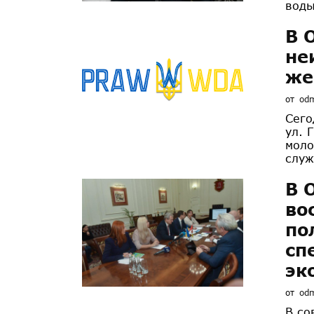
воды
В 
не
же
от
od
Сего
ул. 
моло
служ
В 
во
по
сп
эк
от
od
В со