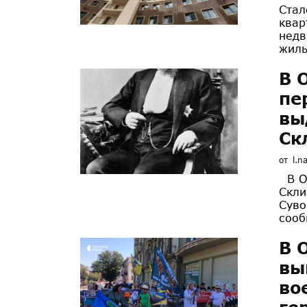
Стал
квар
недв
жиль
В 
пе
вы
Ск
от
l.n
В Од
Скли
Суво
сооб
В 
вы
во