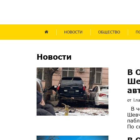
НОВОСТИ
ОБЩЕСТВО
П
Новости
В 
Ше
ав
от
l.n
В че
Шевч
пабл
По с