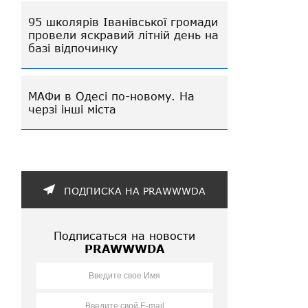
95 школярів Іванівської громади
провели яскравий літній день на
базі відпочинку
МАФи в Одесі по-новому. На
черзі інші міста
ПОДПИСКА НА PRAWWWDA
Подписаться на новости
PRAWWWDA