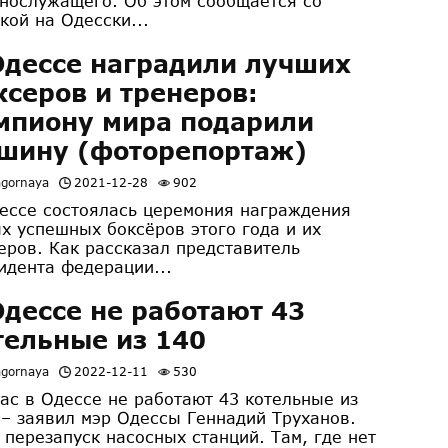
нослужащего. Об этом сообщается со
кой на Одесски...
Одессе наградили лучших
ксеров и тренеров:
мпиону мира подарили
шину (фоторепортаж)
agornaya
2021-12-28
902
ессе состоялась церемония награждения
х успешных боксёров этого года и их
еров. Как рассказал представитель
идента федерации...
Одессе не работают 43
тельные из 140
agornaya
2022-12-11
530
ас в Одессе не работают 43 котельные из
 – заявил мэр Одессы Геннадий Труханов.
 перезапуск насосных станций. Там, где нет