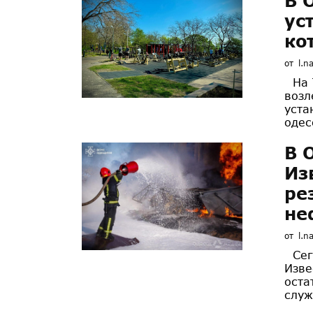
В 
ус
ко
от
l.n
На Т
возл
уста
одес
В 
Из
ре
не
от
l.n
Сего
Изве
оста
служ