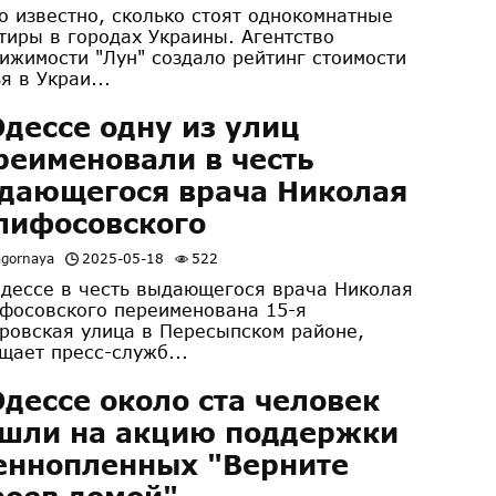
о известно, сколько стоят однокомнатные
тиры в городах Украины. Агентство
ижимости "Лун" создало рейтинг стоимости
я в Украи...
Одессе одну из улиц
реименовали в честь
дающегося врача Николая
лифосовского
agornaya
2025-05-18
522
ессе в честь выдающегося врача Николая
фосовского переименована 15-я
ровская улица в Пересыпском районе,
щает пресс-служб...
Одессе около ста человек
шли на акцию поддержки
еннопленных "Верните