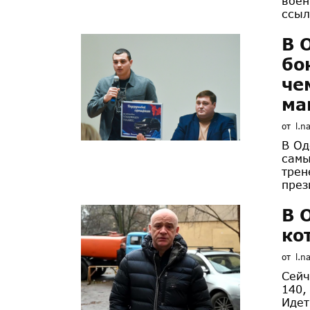
воен
ссыл
В 
бо
че
ма
от
l.n
В Од
самы
трен
през
В 
ко
от
l.n
Сейч
140,
Идет