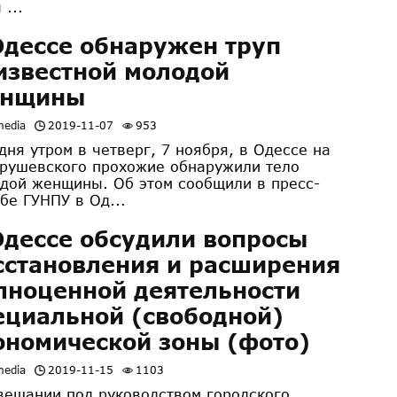
 ...
Одессе обнаружен труп
известной молодой
нщины
media
2019-11-07
953
дня утром в четверг, 7 ноября, в Одессе на
Грушевского прохожие обнаружили тело
дой женщины. Об этом сообщили в пресс-
бе ГУНПУ в Од...
Одессе обсудили вопросы
сстановления и расширения
лноценной деятельности
ециальной (свободной)
ономической зоны (фото)
media
2019-11-15
1103
вещании под руководством городского