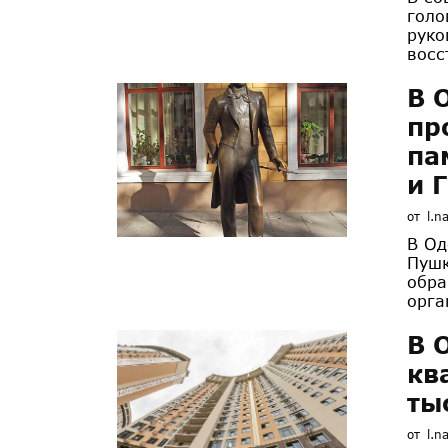
голо
руко
восс
В 
пр
па
и 
от
l.n
В Од
Пушк
обра
орга
В 
кв
ты
от
l.n