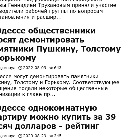
вы Геннадием Трухановым приняли участие
водители рабочей группы по вопросам
тановления и расшир...
Одессе общественники
осят демонтировать
мятники Пушкину, Толстому
Горькому
agornaya
2022-08-09
643
ессе могут демонтировать памятники
ину, Толстому и Горькому. Соответствующее
щение подали некоторые общественные
низации к главе пр...
Одессе однокомнатную
артиру можно купить за 39
сяч долларов - рейтинг
agornaya
2023-08-29
345