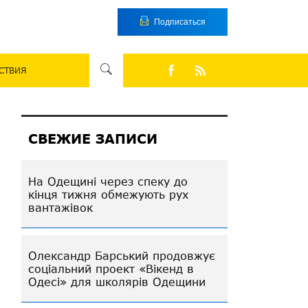
Подписаться
СТВИЯ
СВЕЖИЕ ЗАПИСИ
На Одещині через спеку до
кінця тижня обмежують рух
вантажівок
Олександр Барський продовжує
соціальний проект «Вікенд в
Одесі» для школярів Одещини